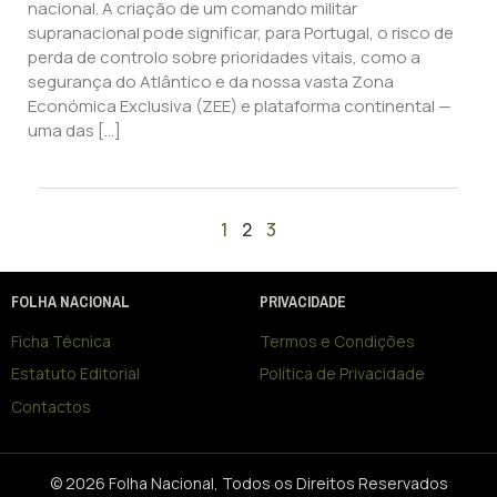
nacional. A criação de um comando militar
supranacional pode significar, para Portugal, o risco de
perda de controlo sobre prioridades vitais, como a
segurança do Atlântico e da nossa vasta Zona
Económica Exclusiva (ZEE) e plataforma continental —
uma das […]
1
2
3
FOLHA NACIONAL
PRIVACIDADE
Ficha Técnica
Termos e Condições
Estatuto Editorial
Política de Privacidade
Contactos
© 2026 Folha Nacional, Todos os Direitos Reservados