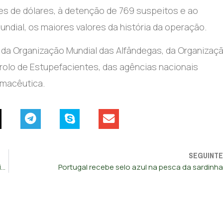
ões de dólares, à detenção de 769 suspeitos e ao
ndial, os maiores valores da história da operação.
 da Organização Mundial das Alfândegas, da Organizaç
rolo de Estupefacientes, das agências nacionais
rmacêutica.
SEGUINTE
GNR e município da Batalha assinam protocolo para videovigilância
Portugal recebe selo azul na pesca da sardinha