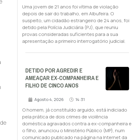
e
Uma jovem de 21 anos foi vítima de violação
depois de sair do trabalho, em Albufeira. O
suspeito, um cidadão estrangeiro de 24 anos, foi
detido pela Polícia Judiciária (PJ), que reuniu
provas consideradas suficientes para a sua
apresentação a primeiro interrogatório judicial.
a
DETIDO POR AGREDIR E
AMEAÇAR EX-COMPANHEIRA E
FILHO DE CINCO ANOS
m
Agosto 4, 2026
14:31
O homem, já constituído arguido, está indiciado
pela prática de dois crimes de violência
 de
doméstica agravados contra a ex-companheira e
o filho, anunciou o Ministério Público (MP), num
comunicado publicado na página na Internet da