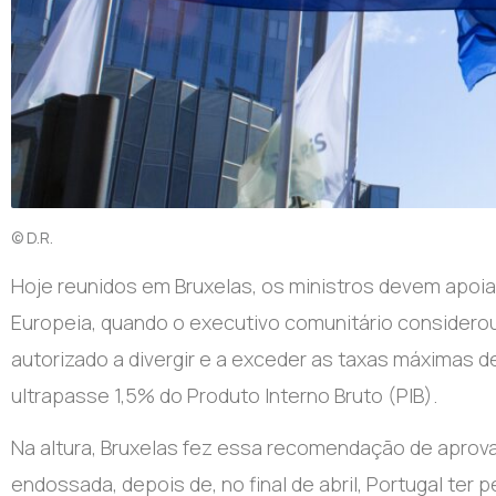
© D.R.
Hoje reunidos em Bruxelas, os ministros devem apoiar
Europeia, quando o executivo comunitário considerou 
autorizado a divergir e a exceder as taxas máximas d
ultrapasse 1,5% do Produto Interno Bruto (PIB).
Na altura, Bruxelas fez essa recomendação de apro
endossada, depois de, no final de abril, Portugal te