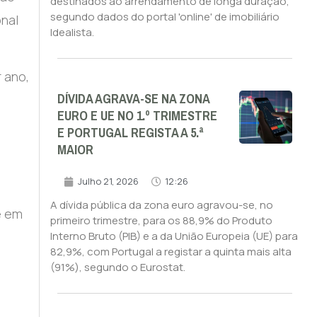
destinados ao arrendamento de longa duração,
segundo dados do portal 'online' de imobiliário
onal
Idealista.
 ano,
DÍVIDA AGRAVA-SE NA ZONA
EURO E UE NO 1.º TRIMESTRE
E PORTUGAL REGISTA A 5.ª
e
MAIOR
Julho 21, 2026
12:26
A dívida pública da zona euro agravou-se, no
e em
primeiro trimestre, para os 88,9% do Produto
Interno Bruto (PIB) e a da União Europeia (UE) para
82,9%, com Portugal a registar a quinta mais alta
(91%), segundo o Eurostat.