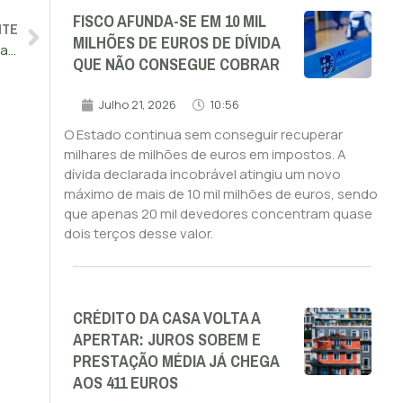
FISCO AFUNDA-SE EM 10 MIL
NTE
MILHÕES DE EUROS DE DÍVIDA
Acordo de pesca UE-Canadá duplica quota de bacalhau para Portugal
QUE NÃO CONSEGUE COBRAR
Julho 21, 2026
10:56
O Estado continua sem conseguir recuperar
milhares de milhões de euros em impostos. A
dívida declarada incobrável atingiu um novo
máximo de mais de 10 mil milhões de euros, sendo
que apenas 20 mil devedores concentram quase
dois terços desse valor.
CRÉDITO DA CASA VOLTA A
APERTAR: JUROS SOBEM E
PRESTAÇÃO MÉDIA JÁ CHEGA
AOS 411 EUROS