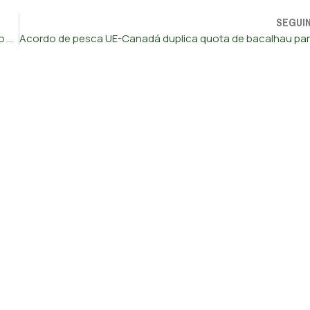
SEGUI
Euribor desce em todos os prazos e a seis meses para novo mínimo desde outubro de 2022