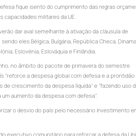
defesa fique isento do cumprimento das regras orçame
as capacidades militares da UE.
verão dar aval semelhante à ativação da cláusula de
sendo eles Bélgica, Bulgária, República Checa, Dinama
lónia, Eslovénia, Eslováquia e Finlândia.
junho, no âmbito do pacote de primavera do semestre
 “reforce a despesa global com defesa e a prontidão
mos de crescimento da despesa líquida” e “fazendo uso 
ra um aumento da despesa com defesa”.
orizar o desvio do país pelo necessário investimento 
do executivo comunitário para reforçar a defesa da Un