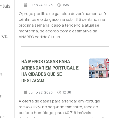
Julho 24, 2026
13:51
ntais,
O preço por litro de gasóleo deverá aumentar 9
cêntimos e o da gasolina subir 3,5 cêntimos na
próxima semana, caso a tendência atual se
mantenha, de acordo com a estimativa da
rca,
ANAREC cedida à Lusa.
HÁ MENOS CASAS PARA
ARRENDAR EM PORTUGAL E
HÁ CIDADES QUE SE
da
DESTACAM
Julho 22, 2026
12:36
em
A oferta de casas para arrendar em Portugal
recuou 22% no segundo trimestre, face ao
período homólogo, para 40.716 imóveis
ião