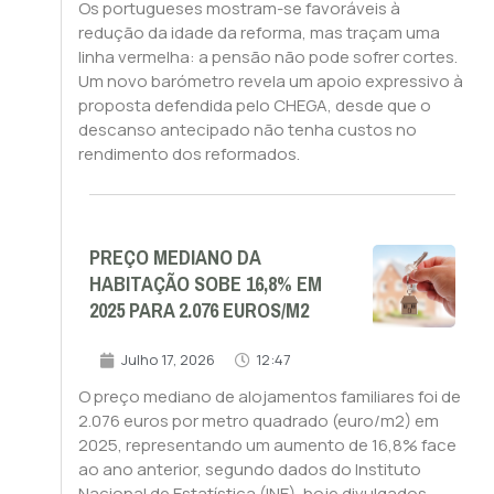
Os portugueses mostram-se favoráveis à
redução da idade da reforma, mas traçam uma
linha vermelha: a pensão não pode sofrer cortes.
Um novo barómetro revela um apoio expressivo à
proposta defendida pelo CHEGA, desde que o
descanso antecipado não tenha custos no
rendimento dos reformados.
PREÇO MEDIANO DA
HABITAÇÃO SOBE 16,8% EM
2025 PARA 2.076 EUROS/M2
Julho 17, 2026
12:47
O preço mediano de alojamentos familiares foi de
2.076 euros por metro quadrado (euro/m2) em
2025, representando um aumento de 16,8% face
ao ano anterior, segundo dados do Instituto
Nacional de Estatística (INE), hoje divulgados.