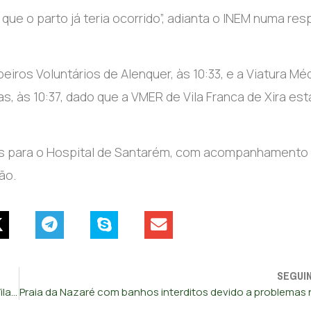
 que o parto já teria ocorrido”, adianta o INEM numa re
ros Voluntários de Alenquer, às 10:33, e a Viatura Mé
 às 10:37, dado que a VMER de Vila Franca de Xira est
as para o Hospital de Santarém, com acompanhamento
ão.
SEGUI
Seis meios aéreos ajudam combate na serra do Alvão em Vila Real