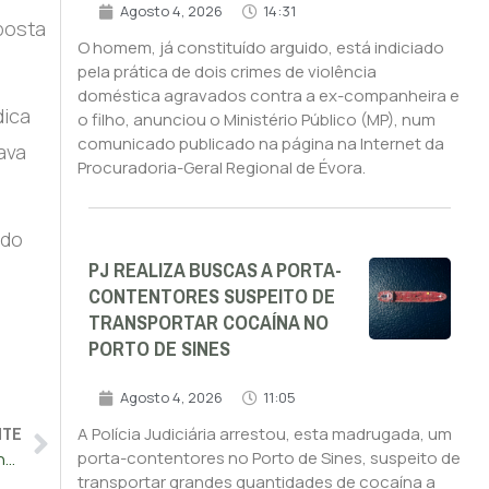
Agosto 4, 2026
14:31
sposta
O homem, já constituído arguido, está indiciado
pela prática de dois crimes de violência
doméstica agravados contra a ex-companheira e
dica
o filho, anunciou o Ministério Público (MP), num
comunicado publicado na página na Internet da
ava
Procuradoria-Geral Regional de Évora.
 do
PJ REALIZA BUSCAS A PORTA-
CONTENTORES SUSPEITO DE
TRANSPORTAR COCAÍNA NO
PORTO DE SINES
Agosto 4, 2026
11:05
NTE
A Polícia Judiciária arrestou, esta madrugada, um
porta-contentores no Porto de Sines, suspeito de
Praia da Nazaré com banhos interditos devido a problemas na conduta de saneamento
transportar grandes quantidades de cocaína a