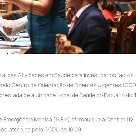
ral das Atividades em Saúde para investigar os factos
e pelo Centro de Orientação de Doentes Urgentes (COD
restada pela Unidade Local de Saúde do Estuário do T
.
de Emergência Médica (INEM) afirmou que a Central 112
do atendida pelo CODU às 10:29.