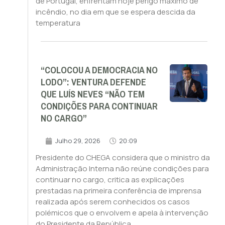
de Portugal, enfrentam hoje perigo máximo de
incêndio, no dia em que se espera descida da
temperatura
“COLOCOU A DEMOCRACIA NO
LODO”: VENTURA DEFENDE
QUE LUÍS NEVES “NÃO TEM
CONDIÇÕES PARA CONTINUAR
NO CARGO”
Julho 29, 2026
20:09
Presidente do CHEGA considera que o ministro da
Administração Interna não reúne condições para
continuar no cargo, critica as explicações
prestadas na primeira conferência de imprensa
realizada após serem conhecidos os casos
polémicos que o envolvem e apela à intervenção
do Presidente da República.