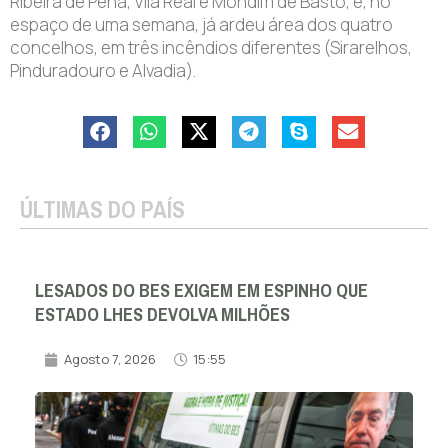
Ribeira de Pena, Vila Real e Mondim de Basto, e, no
espaço de uma semana, já ardeu área dos quatro
concelhos, em três incêndios diferentes (Sirarelhos,
Pinduradouro e Alvadia).
ÚLTIMAS DO PAÍS
LESADOS DO BES EXIGEM EM ESPINHO QUE
ESTADO LHES DEVOLVA MILHÕES
Agosto 7, 2026
15:55