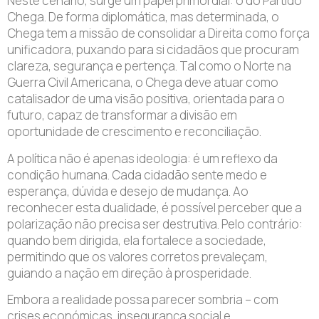
Neste cenário, surge um papel primordial: o do Partido
Chega. De forma diplomática, mas determinada, o
Chega tem a missão de consolidar a Direita como força
unificadora, puxando para si cidadãos que procuram
clareza, segurança e pertença. Tal como o Norte na
Guerra Civil Americana, o Chega deve atuar como
catalisador de uma visão positiva, orientada para o
futuro, capaz de transformar a divisão em
oportunidade de crescimento e reconciliação.
A política não é apenas ideologia: é um reflexo da
condição humana. Cada cidadão sente medo e
esperança, dúvida e desejo de mudança. Ao
reconhecer esta dualidade, é possível perceber que a
polarização não precisa ser destrutiva. Pelo contrário:
quando bem dirigida, ela fortalece a sociedade,
permitindo que os valores corretos prevaleçam,
guiando a nação em direção à prosperidade.
Embora a realidade possa parecer sombria – com
crises económicas, insegurança social e