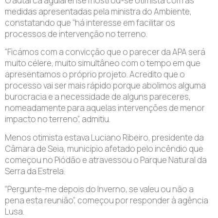
O autarca aguiarense mostrou-se otimista com as
medidas apresentadas pela ministra do Ambiente,
constatando que “há interesse em facilitar os
processos de intervenção no terreno.
“Ficámos com a convicção que o parecer da APA será
muito célere, muito simultâneo com o tempo em que
apresentamos o próprio projeto. Acredito que o
processo vai ser mais rápido porque abolimos alguma
burocracia e a necessidade de alguns pareceres,
nomeadamente para aquelas intervenções de menor
impacto no terreno”, admitiu.
Menos otimista estava Luciano Ribeiro, presidente da
Câmara de Seia, município afetado pelo incêndio que
começou no Piódão e atravessou o Parque Natural da
Serra da Estrela.
“Pergunte-me depois do Inverno, se valeu ou não a
pena esta reunião”, começou por responder à agência
Lusa.