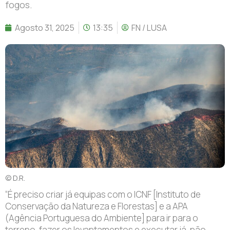
fogos.
Agosto 31, 2025
13:35
FN / LUSA
© D.R.
“É
preciso criar já equipas com o ICNF [Instituto de
Conservação da Natureza e Florestas] e a APA
(Agência Portuguesa do Ambiente] para ir para o
terreno, fazer os levantamentos e executar já, não