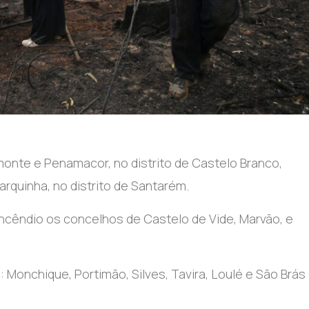
onte e Penamacor, no distrito de Castelo Branco,
arquinha, no distrito de Santarém.
incêndio os concelhos de Castelo de Vide, Marvão, e
: Monchique, Portimão, Silves, Tavira, Loulé e São Brás