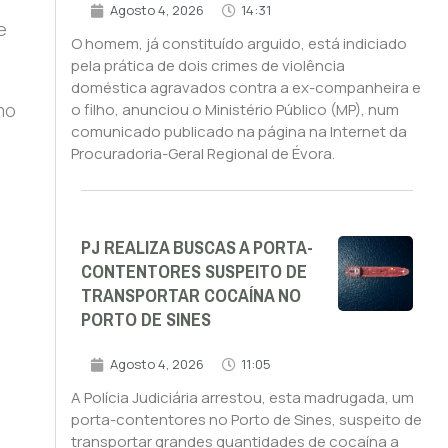
Agosto 4, 2026
14:31
e
O homem, já constituído arguido, está indiciado
pela prática de dois crimes de violência
doméstica agravados contra a ex-companheira e
mo
o filho, anunciou o Ministério Público (MP), num
comunicado publicado na página na Internet da
Procuradoria-Geral Regional de Évora.
PJ REALIZA BUSCAS A PORTA-
CONTENTORES SUSPEITO DE
TRANSPORTAR COCAÍNA NO
PORTO DE SINES
Agosto 4, 2026
11:05
A Polícia Judiciária arrestou, esta madrugada, um
porta-contentores no Porto de Sines, suspeito de
transportar grandes quantidades de cocaína a