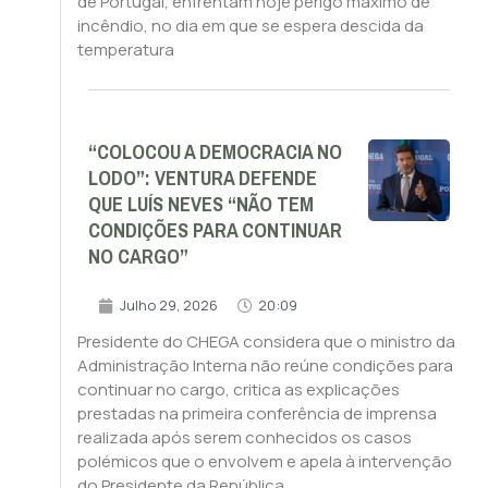
de Portugal, enfrentam hoje perigo máximo de
incêndio, no dia em que se espera descida da
temperatura
“COLOCOU A DEMOCRACIA NO
LODO”: VENTURA DEFENDE
QUE LUÍS NEVES “NÃO TEM
CONDIÇÕES PARA CONTINUAR
NO CARGO”
Julho 29, 2026
20:09
Presidente do CHEGA considera que o ministro da
Administração Interna não reúne condições para
continuar no cargo, critica as explicações
prestadas na primeira conferência de imprensa
realizada após serem conhecidos os casos
polémicos que o envolvem e apela à intervenção
do Presidente da República.