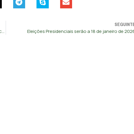
SEGUINT
Porto: após vários anos, seis linhas da STCP voltam ao percurso normal
Eleições Presidenciais serão a 18 de janeiro de 202