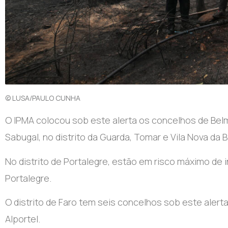
© LUSA/PAULO CUNHA
O IPMA colocou sob este alerta os concelhos de Belm
Sabugal, no distrito da Guarda, Tomar e Vila Nova da B
No distrito de Portalegre, estão em risco máximo de 
Portalegre.
O distrito de Faro tem seis concelhos sob este alerta
Alportel.