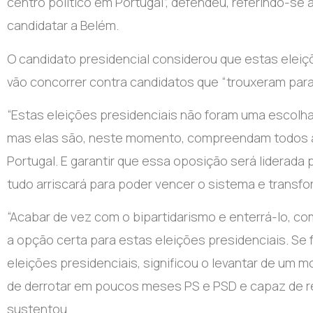
centro político em Portugal”, defendeu, referindo-se a
candidatar a Belém.
O candidato presidencial considerou que estas elei
vão concorrer contra candidatos que “trouxeram para 
“Estas eleições presidenciais não foram uma escolh
mas elas são, neste momento, compreendam todos ag
Portugal. E garantir que essa oposição será liderad
tudo arriscará para poder vencer o sistema e transform
“Acabar de vez com o bipartidarismo e enterrá-lo, co
a opção certa para estas eleições presidenciais. S
eleições presidenciais, significou o levantar de um 
de derrotar em poucos meses PS e PSD e capaz de rem
sustentou.