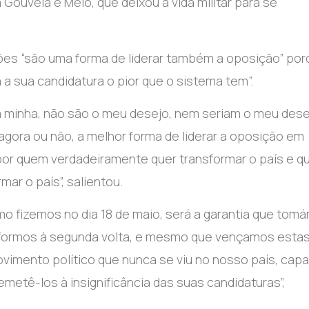
 Gouveia e Melo, que deixou a vida militar para se
ções “são uma forma de liderar também a oposição” po
a sua candidatura o pior que o sistema tem”.
a minha, não são o meu desejo, nem seriam o meu dese
ora ou não, a melhor forma de liderar a oposição em
a por quem verdadeiramente quer transformar o país e 
ar o país”, salientou.
mo fizemos no dia 18 de maio, será a garantia que tom
e formos à segunda volta, e mesmo que vençamos esta
movimento político que nunca se viu no nosso país, cap
etê-los à insignificância das suas candidaturas”,