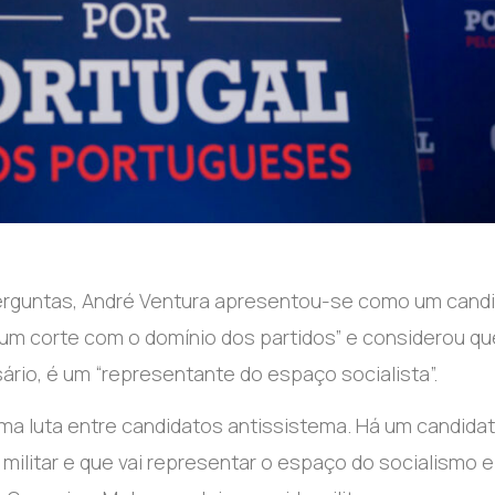
erguntas, André Ventura apresentou-se como um cand
m corte com o domínio dos partidos” e considerou qu
ário, é um “representante do espaço socialista”.
a luta entre candidatos antissistema. Há um candida
militar e que vai representar o espaço do socialismo e