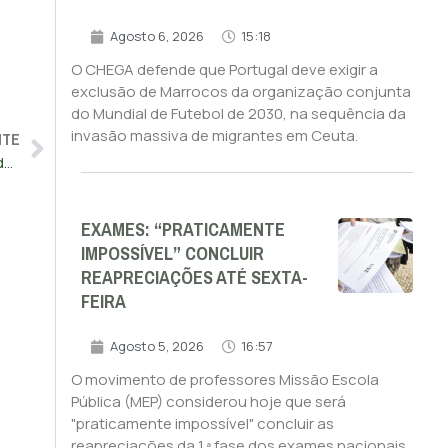
Agosto 6, 2026
15:18
O CHEGA defende que Portugal deve exigir a
exclusão de Marrocos da organização conjunta
do Mundial de Futebol de 2030, na sequência da
NTE
invasão massiva de migrantes em Ceuta.
Deputados vão ouvir Autoridade da Concorrência e Banco de Portugal sobre ‘cartel’ da banca
EXAMES: “PRATICAMENTE
IMPOSSÍVEL” CONCLUIR
REAPRECIAÇÕES ATÉ SEXTA-
FEIRA
Agosto 5, 2026
16:57
O movimento de professores Missão Escola
Pública (MEP) considerou hoje que será
"praticamente impossível" concluir as
reapreciações da 1.ª fase dos exames nacionais