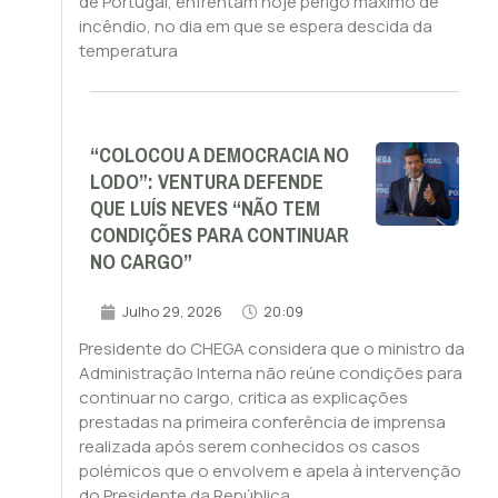
de Portugal, enfrentam hoje perigo máximo de
incêndio, no dia em que se espera descida da
temperatura
“COLOCOU A DEMOCRACIA NO
LODO”: VENTURA DEFENDE
QUE LUÍS NEVES “NÃO TEM
CONDIÇÕES PARA CONTINUAR
NO CARGO”
Julho 29, 2026
20:09
Presidente do CHEGA considera que o ministro da
Administração Interna não reúne condições para
continuar no cargo, critica as explicações
prestadas na primeira conferência de imprensa
realizada após serem conhecidos os casos
polémicos que o envolvem e apela à intervenção
do Presidente da República.