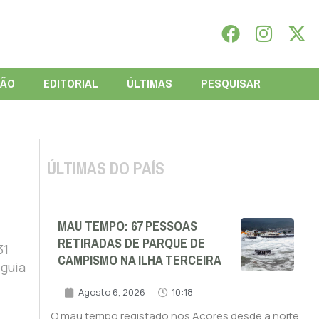
IÃO
EDITORIAL
ÚLTIMAS
PESQUISAR
ÚLTIMAS DO PAÍS
MAU TEMPO: 67 PESSOAS
RETIRADAS DE PARQUE DE
31
CAMPISMO NA ILHA TERCEIRA
eguia
Agosto 6, 2026
10:18
O mau tempo registado nos Açores desde a noite