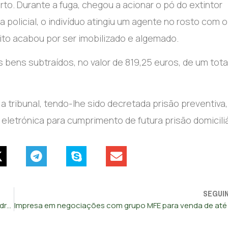
to. Durante a fuga, chegou a acionar o pó do extintor
a policial, o indivíduo atingiu um agente no rosto com o
ito acabou por ser imobilizado e algemado.
ens subtraídos, no valor de 819,25 euros, de um tota
 tribunal, tendo-lhe sido decretada prisão preventiva,
eletrónica para cumprimento de futura prisão domiciliá
SEGUI
Caçado pela Europa: procurado por homicídio detido com droga e dinheiro na Amadora