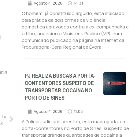
Agosto 4, 2026
14:31
O homem, já constituído arguido, está indiciado
pela prática de dois crimes de violência
doméstica agravados contra a ex-companheira e
o filho, anunciou o Ministério Público (MP), num
l
comunicado publicado na página na Internet da
Procuradoria-Geral Regional de Évora.
ria.
PJ REALIZA BUSCAS A PORTA-
CONTENTORES SUSPEITO DE
TRANSPORTAR COCAÍNA NO
PORTO DE SINES
Agosto 4, 2026
11:05
NTE
A Polícia Judiciária arrestou, esta madrugada, um
Impresa em negociações com grupo MFE para venda de até 33%
porta-contentores no Porto de Sines, suspeito de
transportar grandes quantidades de cocaína a