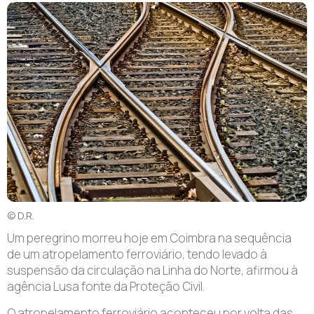
© D.R.
U
m peregrino morreu hoje em Coimbra na sequência
de um atropelamento ferroviário, tendo levado à
suspensão da circulação na Linha do Norte, afirmou à
agência Lusa fonte da Proteção Civil.
O atropelamento ferroviário aconteceu por volta das