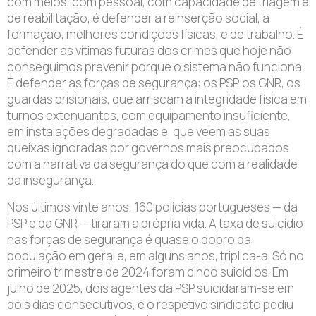
com meios, com pessoal, com capacidade de triagem e
de reabilitação, é defender a reinserção social, a
formação, melhores condições físicas, e de trabalho. É
defender as vítimas futuras dos crimes que hoje não
conseguimos prevenir porque o sistema não funciona.
É defender as forças de segurança: os PSP, os GNR, os
guardas prisionais, que arriscam a integridade física em
turnos extenuantes, com equipamento insuficiente,
em instalações degradadas e, que veem as suas
queixas ignoradas por governos mais preocupados
com a narrativa da segurança do que com a realidade
da insegurança.
Nos últimos vinte anos, 160 polícias portugueses — da
PSP e da GNR — tiraram a própria vida. A taxa de suicídio
nas forças de segurança é quase o dobro da
população em geral e, em alguns anos, triplica-a. Só no
primeiro trimestre de 2024 foram cinco suicídios. Em
julho de 2025, dois agentes da PSP suicidaram-se em
dois dias consecutivos, e o respetivo sindicato pediu