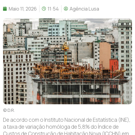
Maio 11, 2026
11:54
Agência Lusa
© D.R.
De acordo com o Instituto Nacional de Estatística (INE),
a taxa de variação homóloga de 5,8% do Índice de
Custos de Construção de Habitação Nova (ICCHN) em