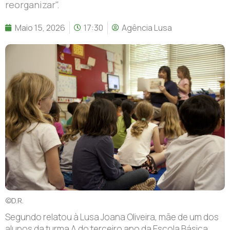
reorganizar".
Maio 15, 2026
17:30
Agência Lusa
©D.R.
S
egundo relatou à Lusa Joana Oliveira, mãe de um dos
alunos da turma A do terceiro ano da Escola Básica