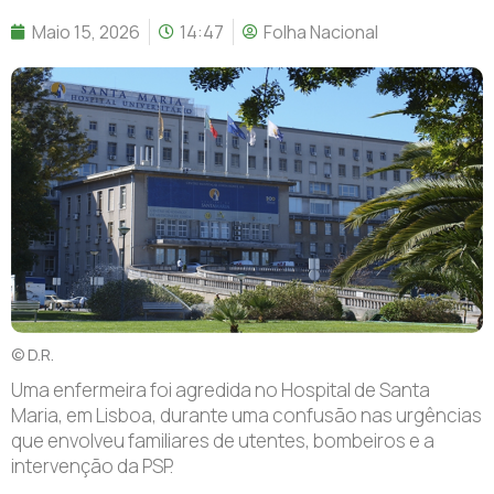
Maio 15, 2026
14:47
Folha Nacional
© D.R.
Uma enfermeira foi agredida no Hospital de Santa
Maria, em Lisboa, durante uma confusão nas urgências
que envolveu familiares de utentes, bombeiros e a
intervenção da PSP.