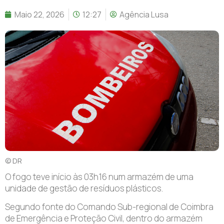
Maio 22, 2026
12:27
Agência Lusa
© DR
O
fogo teve início às 03h16 num armazém de uma
unidade de gestão de resíduos plásticos.
Segundo fonte do Comando Sub-regional de Coimbra
de Emergência e Proteção Civil, dentro do armazém