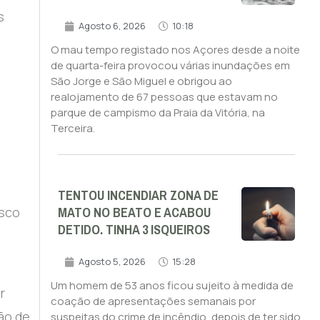
s
Agosto 6, 2026
10:18
O mau tempo registado nos Açores desde a noite
de quarta-feira provocou várias inundações em
São Jorge e São Miguel e obrigou ao
realojamento de 67 pessoas que estavam no
parque de campismo da Praia da Vitória, na
Terceira.
m
TENTOU INCENDIAR ZONA DE
MATO NO BEATO E ACABOU
isco
DETIDO. TINHA 3 ISQUEIROS
Agosto 5, 2026
15:28
Um homem de 53 anos ficou sujeito à medida de
r
coação de apresentações semanais por
ção de
suspeitas do crime de incêndio, depois de ter sido