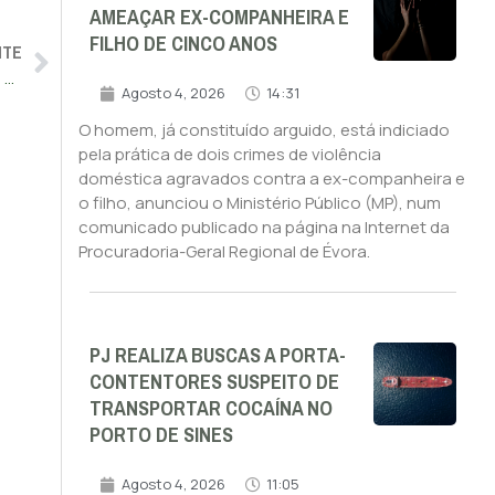
AMEAÇAR EX-COMPANHEIRA E
FILHO DE CINCO ANOS
NTE
Cerca de 600 mil portugueses podem ter doenças da tiroide e não saber, dizem especialistas
Agosto 4, 2026
14:31
O homem, já constituído arguido, está indiciado
pela prática de dois crimes de violência
doméstica agravados contra a ex-companheira e
o filho, anunciou o Ministério Público (MP), num
comunicado publicado na página na Internet da
Procuradoria-Geral Regional de Évora.
PJ REALIZA BUSCAS A PORTA-
CONTENTORES SUSPEITO DE
TRANSPORTAR COCAÍNA NO
PORTO DE SINES
Agosto 4, 2026
11:05