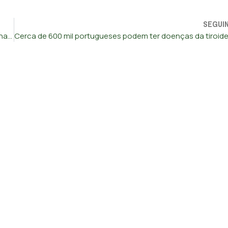
SEGUI
CHEGA quer respostas urgentes do Governo sobre a escolha para o SIRESP