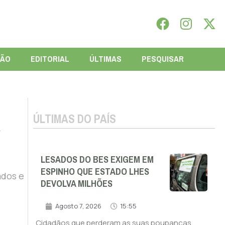
IÃO
EDITORIAL
ÚLTIMAS
PESQUISAR
ÚLTIMAS DO PAÍS
R
LESADOS DO BES EXIGEM EM
ESPINHO QUE ESTADO LHES
ados e
DEVOLVA MILHÕES
Agosto 7, 2026
15:55
Cidadãos que perderam as suas poupanças