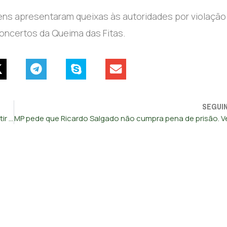
vens apresentaram queixas às autoridades por violação
oncertos da Queima das Fitas.
SEGUI
Incêndios: Região de Leiria sem queimas e queimadas a partir de 2.ª-feira