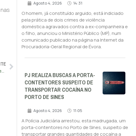
Agosto 4, 2026
14:31
 nas
O homem, já constituído arguido, está indiciado
pela prática de dois crimes de violência
doméstica agravados contra a ex-companheira e
o filho, anunciou o Ministério Público (MP), num
comunicado publicado na página na Internet da
Procuradoria-Geral Regional de Évora.
NTE
MP pede que Ricardo Salgado não cumpra pena de prisão. Ventura diz que “desta forma, os poderosos deste país passam sempre impunes”
PJ REALIZA BUSCAS A PORTA-
CONTENTORES SUSPEITO DE
TRANSPORTAR COCAÍNA NO
PORTO DE SINES
Agosto 4, 2026
11:05
A Polícia Judiciária arrestou, esta madrugada, um
porta-contentores no Porto de Sines, suspeito de
transportar grandes quantidades de cocaína a