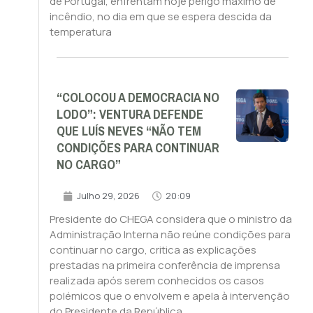
de Portugal, enfrentam hoje perigo máximo de
incêndio, no dia em que se espera descida da
temperatura
“COLOCOU A DEMOCRACIA NO
LODO”: VENTURA DEFENDE
QUE LUÍS NEVES “NÃO TEM
CONDIÇÕES PARA CONTINUAR
NO CARGO”
Julho 29, 2026
20:09
Presidente do CHEGA considera que o ministro da
Administração Interna não reúne condições para
continuar no cargo, critica as explicações
prestadas na primeira conferência de imprensa
realizada após serem conhecidos os casos
polémicos que o envolvem e apela à intervenção
do Presidente da República.