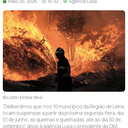
Maio 26, 2026
16:32
Agência Lusa
© LUSA/ Estela Silva
“
D
eliberámos que, nos 10 municípios da Região de Leiria,
ficam suspensas a partir da próxima segunda-feira, dia
01 de junho, as queimas e queimadas, até ao dia 30 de
setembro”, disse à agência Lusa o presidente da CIM,