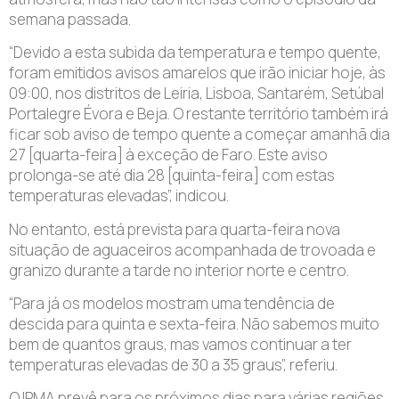
semana passada.
“Devido a esta subida da temperatura e tempo quente,
foram emitidos avisos amarelos que irão iniciar hoje, às
09:00, nos distritos de Leiria, Lisboa, Santarém, Setúbal
Portalegre Évora e Beja. O restante território também irá
ficar sob aviso de tempo quente a começar amanhã dia
27 [quarta-feira] à exceção de Faro. Este aviso
prolonga-se até dia 28 [quinta-feira] com estas
temperaturas elevadas”, indicou.
No entanto, está prevista para quarta-feira nova
situação de aguaceiros acompanhada de trovoada e
granizo durante a tarde no interior norte e centro.
“Para já os modelos mostram uma tendência de
descida para quinta e sexta-feira. Não sabemos muito
bem de quantos graus, mas vamos continuar a ter
temperaturas elevadas de 30 a 35 graus”, referiu.
O IPMA prevê para os próximos dias para várias regiões