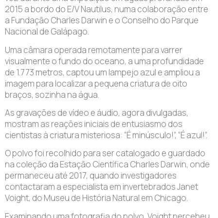
2015 a bordo do E/V Nautilus, numa colaboração entre
a Fundação Charles Darwin e o Conselho do Parque
Nacional de Galápago.
Uma câmara operada remotamente para varrer
visualmente o fundo do oceano, a uma profundidade
de 1.773 metros, captou um lampejo azul e ampliou a
imagem para localizar a pequena criatura de oito
braços, sozinha na água.
As gravações de vídeo e áudio, agora divulgadas,
mostram as reações iniciais de entusiasmo dos
cientistas à criatura misteriosa: “É minúsculo!”, “É azul!”.
O polvo foi recolhido para ser catalogado e guardado
na coleção da Estação Científica Charles Darwin, onde
permaneceu até 2017, quando investigadores
contactaram a especialista em invertebrados Janet
Voight, do Museu de História Natural em Chicago.
Examinando uma fotografia do polvo, Voight percebeu