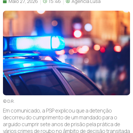
Maio 27, 2026
15:46
Agência Lusa
© D.R.
E
m comunicado, a PSP explicou que a detenção
decorreu do cumprimento de um mandado para o
arguido cumprir sete anos de prisão pela prática de
vários crimes de roubo no âmbito de decisão transitada