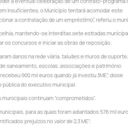
ceder à eventual celebração de um contrato-programa
rem insuficientes, o Município tentará acomodar este
onar a contratação de um empréstimo”, referiu o muni
ncelhia, mantendo-se interditas sete estradas municipai
ar os concursos e iniciar as obras de reposição.
ram danos na rede viária, taludes e muros de suporte,
s de saneamento, escolas, associações e património
e recebeu 900 mil euros quando já investiu 3ME”, disse
pública do executivo municipal.
s municipais continuam “comprometidos”.
nicipais, para as quais foram adiantados 576 mil eur
ificados prejuízos no valor de 2,3 ME”.