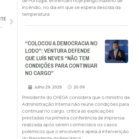
de Portugal, enfrentam hoje perigo máximo de
incêndio, no dia em que se espera descida da
temperatura
NTE
arinha Grande foragido à justiça há quase uma década
“COLOCOU A DEMOCRACIA NO
LODO”: VENTURA DEFENDE
QUE LUÍS NEVES “NÃO TEM
CONDIÇÕES PARA CONTINUAR
NO CARGO”
Julho 29, 2026
20:09
Presidente do CHEGA considera que o ministro da
Administração Interna não reúne condições para
continuar no cargo, critica as explicações
prestadas na primeira conferência de imprensa
realizada após serem conhecidos os casos
polémicos que o envolvem e apela à intervenção
do Presidente da República.