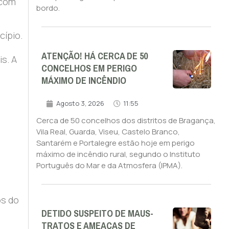
 com
bordo.
cípio.
ATENÇÃO! HÁ CERCA DE 50
s. A
CONCELHOS EM PERIGO
MÁXIMO DE INCÊNDIO
Agosto 3, 2026
11:55
Cerca de 50 concelhos dos distritos de Bragança,
Vila Real, Guarda, Viseu, Castelo Branco,
Santarém e Portalegre estão hoje em perigo
máximo de incêndio rural, segundo o Instituto
Português do Mar e da Atmosfera (IPMA).
os do
DETIDO SUSPEITO DE MAUS-
TRATOS E AMEAÇAS DE