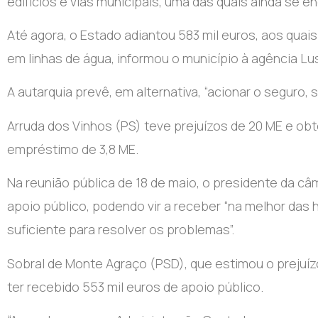
edifícios e vias municipais, uma das quais ainda se en
Até agora, o Estado adiantou 583 mil euros, aos quai
em linhas de água, informou o município à agência Lu
A autarquia prevê, em alternativa, “acionar o seguro, s
Arruda dos Vinhos (PS) teve prejuízos de 20 ME e obt
empréstimo de 3,8 ME.
Na reunião pública de 18 de maio, o presidente da câm
apoio público, podendo vir a receber “na melhor das h
suficiente para resolver os problemas”.
Sobral de Monte Agraço (PSD), que estimou o prejuíz
ter recebido 553 mil euros de apoio público.