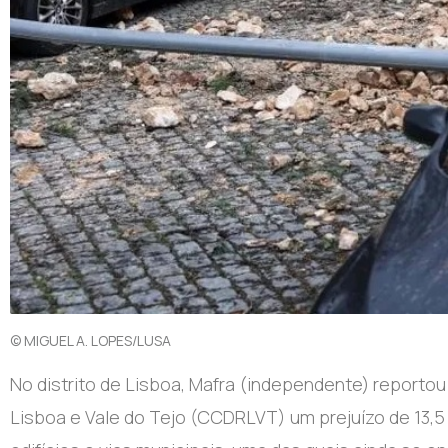
© MIGUEL A. LOPES/LUSA
N
o distrito de Lisboa, Mafra (independente) report
Lisboa e Vale do Tejo (CCDRLVT) um prejuízo de 13,5