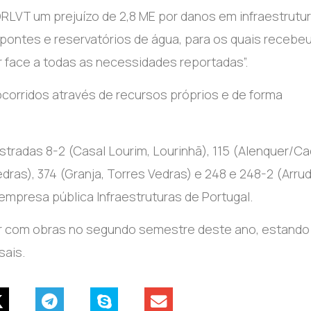
CDRLVT um prejuízo de 2,8 ME por danos em infraestrutu
ontes e reservatórios de água, para os quais recebeu
er face a todas as necessidades reportadas”.
ocorridos através de recursos próprios e de forma
tradas 8-2 (Casal Lourim, Lourinhã), 115 (Alenquer/Ca
edras), 374 (Granja, Torres Vedras) e 248 e 248-2 (Arru
empresa pública Infraestruturas de Portugal.
ar com obras no segundo semestre deste ano, estand
sais.