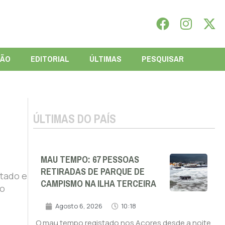
IÃO
EDITORIAL
ÚLTIMAS
PESQUISAR
ÚLTIMAS DO PAÍS
MAU TEMPO: 67 PESSOAS
RETIRADAS DE PARQUE DE
stado e
CAMPISMO NA ILHA TERCEIRA
ão
Agosto 6, 2026
10:18
O mau tempo registado nos Açores desde a noite