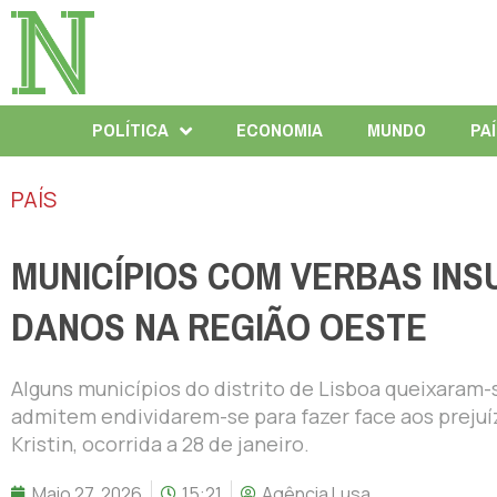
POLÍTICA
ECONOMIA
MUNDO
PA
PAÍS
MUNICÍPIOS COM VERBAS INS
DANOS NA REGIÃO OESTE
Alguns municípios do distrito de Lisboa queixaram-
admitem endividarem-se para fazer face aos preju
Kristin, ocorrida a 28 de janeiro.
Maio 27, 2026
15:21
Agência Lusa