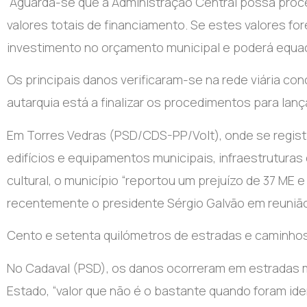
“Aguarda-se que a Administração Central possa pro
valores totais de financiamento. Se estes valores fo
investimento no orçamento municipal e poderá equaci
Os principais danos verificaram-se na rede viária co
autarquia está a finalizar os procedimentos para lanç
Em Torres Vedras (PSD/CDS-PP/Volt), onde se regista
edifícios e equipamentos municipais, infraestrutura
cultural, o município “reportou um prejuízo de 37 ME 
recentemente o presidente Sérgio Galvão em reunião 
Cento e setenta quilómetros de estradas e caminho
No Cadaval (PSD), os danos ocorreram em estradas mu
Estado, “valor que não é o bastante quando foram ident