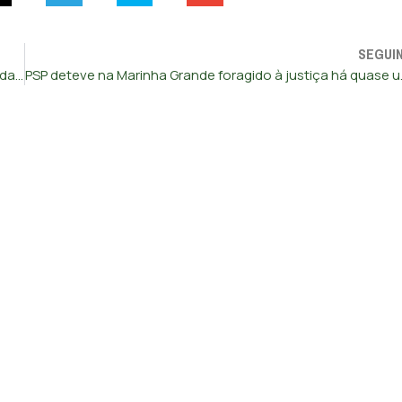
SEGUI
Ex-diretor do SIRESP tentou contratar empresa “fantasma” da mulher por milhares de euros
PSP deteve na M