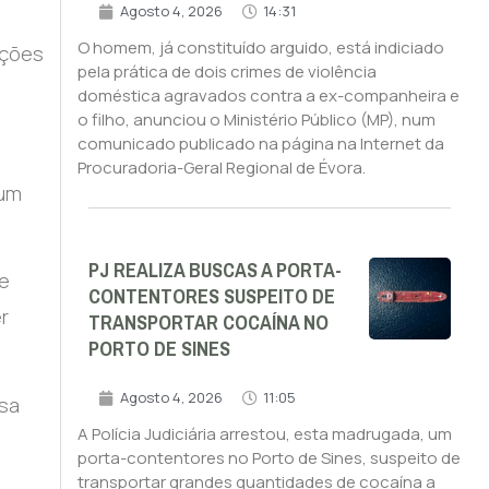
Agosto 4, 2026
14:31
O homem, já constituído arguido, está indiciado
nções
pela prática de dois crimes de violência
doméstica agravados contra a ex-companheira e
o filho, anunciou o Ministério Público (MP), num
comunicado publicado na página na Internet da
Procuradoria-Geral Regional de Évora.
 um
PJ REALIZA BUSCAS A PORTA-
de
CONTENTORES SUSPEITO DE
r
TRANSPORTAR COCAÍNA NO
PORTO DE SINES
Agosto 4, 2026
11:05
usa
A Polícia Judiciária arrestou, esta madrugada, um
porta-contentores no Porto de Sines, suspeito de
transportar grandes quantidades de cocaína a