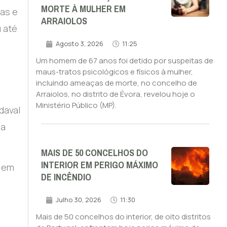
MORTE À MULHER EM
ras e
ARRAIOLOS
 até
Agosto 3, 2026
11:25
Um homem de 67 anos foi detido por suspeitas de
maus-tratos psicológicos e físicos à mulher,
incluindo ameaças de morte, no concelho de
Arraiolos, no distrito de Évora, revelou hoje o
Ministério Público (MP).
daval
da
MAIS DE 50 CONCELHOS DO
INTERIOR EM PERIGO MÁXIMO
o em
DE INCÊNDIO
Julho 30, 2026
11:30
Mais de 50 concelhos do interior, de oito distritos