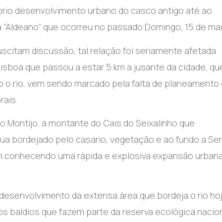
prio desenvolvimento urbano do casco antigo até ao
ta “Aldeano” que ocorreu no passado Domingo, 15 de mai
suscitam discussão, tal relação foi seriamente afetada
isboa que passou a estar 5 km a jusante da cidade, qu
 o rio, vem sendo marcado pela falta de planeamento
rais.
do Montijo, a montante do Cais do Seixalinho que
gua bordejado pelo casario, vegetação e ao fundo a Ser
em conhecendo uma rápida e explosiva expansão urbana
 desenvolvimento da extensa área que bordeja o rio ho
os baldios que fazem parte da reserva ecológica nacion