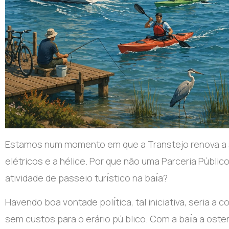
Estamos num momento em que a Transtejo renova a su
elétricos e a hélice. Por que não uma Parceria Públi
atividade de passeio turı́stico na baı́a?
Havendo boa vontade polı́tica, tal iniciativa, seria a
sem custos para o erário pú blico. Com a baı́a a os