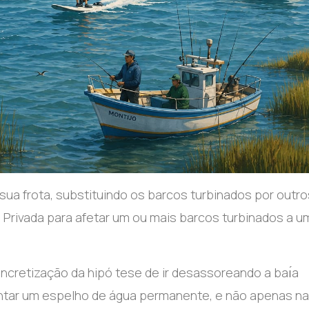
a frota, substituindo os barcos turbinados por outro
co Privada para afetar um ou mais barcos turbinados a u
 concretização da hipó tese de ir desassoreando a baı́a
tentar um espelho de água permanente, e não apenas na