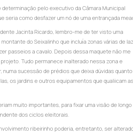
 e determinação pelo executivo da Câmara Municipal
que seria como desfazer um nó de uma entrançada mea
idente Jacinta Ricardo, lembro-me de ter visto uma
 montante do Seixalinho que incluı́a zonas várias de laz
fazer passeios a cavalo. Depois dessa maquete não me
u projeto. Tudo permanece inalterado nessa zona e
or, numa sucessão de prédios que deixa dúvidas quanto
as, os jardins e outros equipamentos que qualiicam a
eriam muito importantes, para fixar uma visão de longo
dente dos ciclos eleitorais.
volvimento ribeirinho poderia, entretanto, ser alterad