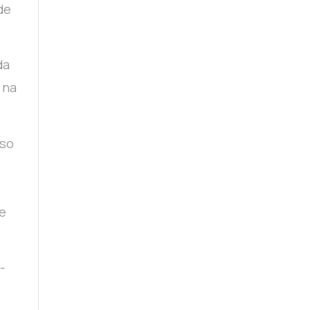
de
da
 na
sso
de
-