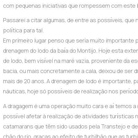
com pequenas iniciativas que rompessem com este 
Passarei a citar algumas, de entre as possı́veis, que 
polı́tica para tal.
Em primeiro lugar penso que seria muito importante
drenagem do lodo da baı́a do Montijo. Hoje esta exte
de lodo, bem visı́vel na maré vazia, proveniente da e
bacia, ou mais concretamente a cala, deixou de ser 
mais de 20 anos. A drenagem de lodo é importante, p
náuticas, hoje só possı́veis de realização nos perı́o
A dragagem é uma operação muito cara e aı́ temos a ra
possı́vel afetar à realização de atividades turı́sticas 
catamarans que têm sido usados pela Transtejo e de
chão do rio, graças ao efeito de turbilhão que as turb