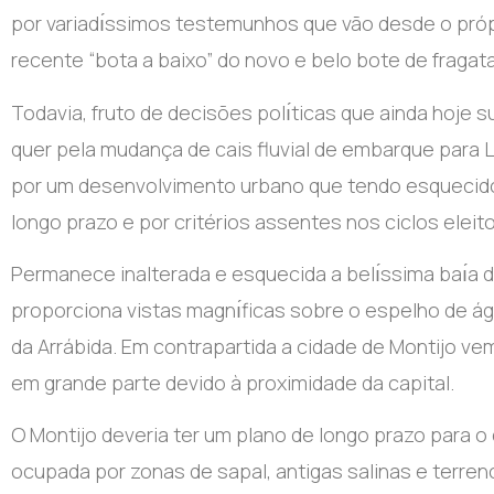
por variadı́ssimos testemunhos que vão desde o pró
recente “bota a baixo” do novo e belo bote de fraga
Todavia, fruto de decisões polı́ticas que ainda hoje 
quer pela mudança de cais fluvial de embarque para L
por um desenvolvimento urbano que tendo esquecido
longo prazo e por critérios assentes nos ciclos eleito
Permanece inalterada e esquecida a belı́ssima baı́a 
proporciona vistas magnı́ficas sobre o espelho de á
da Arrábida. Em contrapartida a cidade de Montijo v
em grande parte devido à proximidade da capital.
O Montijo deveria ter um plano de longo prazo para o
ocupada por zonas de sapal, antigas salinas e terren