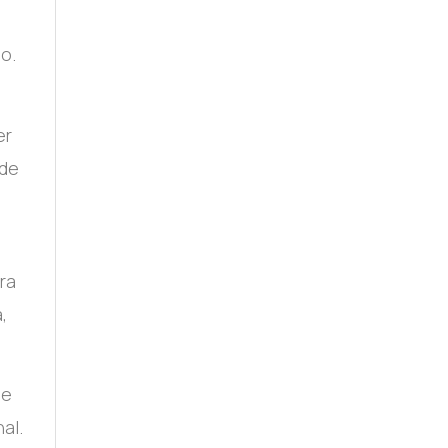
o.
er
 de
ra
,
je
al.