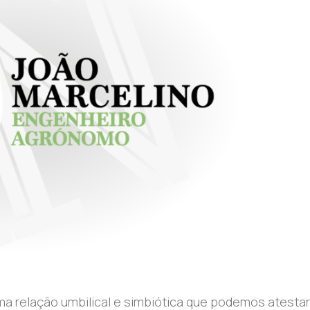
uma relação umbilical e simbiótica que podemos atestar