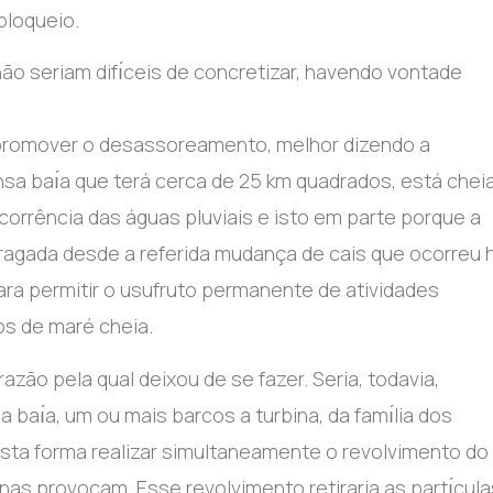
bloqueio.
não seriam difı́ceis de concretizar, havendo vontade
 promover o desassoreamento, melhor dizendo a
nsa baı́a que terá cerca de 25 km quadrados, está chei
scorrência das águas pluviais e isto em parte porque a
dragada desde a referida mudança de cais que ocorreu 
ara permitir o usufruto permanente de atividades
dos de maré cheia.
zão pela qual deixou de se fazer. Seria, todavia,
na baı́a, um ou mais barcos a turbina, da famı́lia dos
sta forma realizar simultaneamente o revolvimento do
inas provocam. Esse revolvimento retiraria as partı́cula