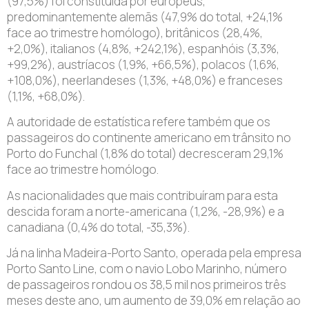
(97,5%) foi constituída por europeus,
predominantemente alemãs (47,9% do total, +24,1%
face ao trimestre homólogo), britânicos (28,4%,
+2,0%), italianos (4,8%, +242,1%), espanhóis (3,3%,
+99,2%), austríacos (1,9%, +66,5%), polacos (1,6%,
+108,0%), neerlandeses (1,3%, +48,0%) e franceses
(1,1%, +68,0%).
A autoridade de estatística refere também que os
passageiros do continente americano em trânsito no
Porto do Funchal (1,8% do total) decresceram 29,1%
face ao trimestre homólogo.
As nacionalidades que mais contribuíram para esta
descida foram a norte-americana (1,2%, -28,9%) e a
canadiana (0,4% do total, -35,3%).
Já na linha Madeira-Porto Santo, operada pela empresa
Porto Santo Line, com o navio Lobo Marinho, número
de passageiros rondou os 38,5 mil nos primeiros três
meses deste ano, um aumento de 39,0% em relação ao