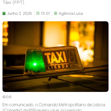
Táxi (FPT).
Junho 2, 2026
15:01
Agência Lusa
© D.R.
E
m comunicado, o Comando Metropolitano de Lisboa
(Cometlis) da PSP revelou que, no período