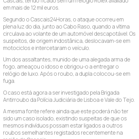
Cascais, tendo ficado sem um relógio Rolex avaliado
em mais de 12 mil euros.
Segundo o Cascais24Horas, o ataque ocorreu em
plena luz do dia, junto ao Cabo Raso, quando a vítima
circulava ao volante de um automóvel descapotável. Os
suspeitos, de origem indostânica, deslocavam-se em
motociclos e intercetaram o veículo.
Um dos assaltantes, munido de uma alegada arma de
fogo, ameaçou o idoso e obrigou-o a entregar o
relógio de luxo. Após o roubo, a dupla colocou-se em
fuga.
O caso está agora a ser investigado pela Brigada
Antirroubo da Polícia Judiciária de Lisboa e Vale do Tejo.
A mesma fonte refere ainda que este poderá não ter
sido um caso isolado, existindo suspeitas de que os
mesmos indivíduos possam estar ligados a outros
roubos semelhantes registados recentemente na