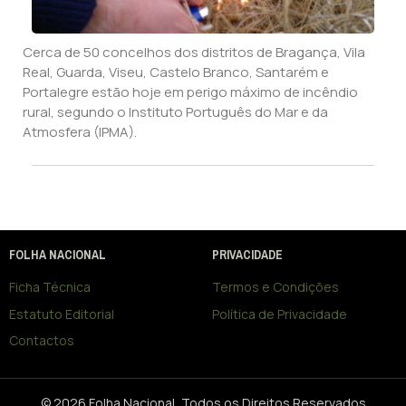
Cerca de 50 concelhos dos distritos de Bragança, Vila
Real, Guarda, Viseu, Castelo Branco, Santarém e
Portalegre estão hoje em perigo máximo de incêndio
rural, segundo o Instituto Português do Mar e da
Atmosfera (IPMA).
FOLHA NACIONAL
PRIVACIDADE
Ficha Técnica
Termos e Condições
Estatuto Editorial
Política de Privacidade
Contactos
© 2026 Folha Nacional, Todos os Direitos Reservados