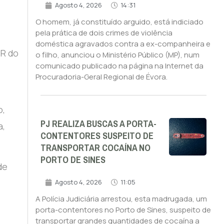
Agosto 4, 2026
14:31
O homem, já constituído arguido, está indiciado
pela prática de dois crimes de violência
doméstica agravados contra a ex-companheira e
NR do
o filho, anunciou o Ministério Público (MP), num
comunicado publicado na página na Internet da
Procuradoria-Geral Regional de Évora.
o,
PJ REALIZA BUSCAS A PORTA-
a,
CONTENTORES SUSPEITO DE
TRANSPORTAR COCAÍNA NO
PORTO DE SINES
de
Agosto 4, 2026
11:05
A Polícia Judiciária arrestou, esta madrugada, um
porta-contentores no Porto de Sines, suspeito de
transportar grandes quantidades de cocaína a