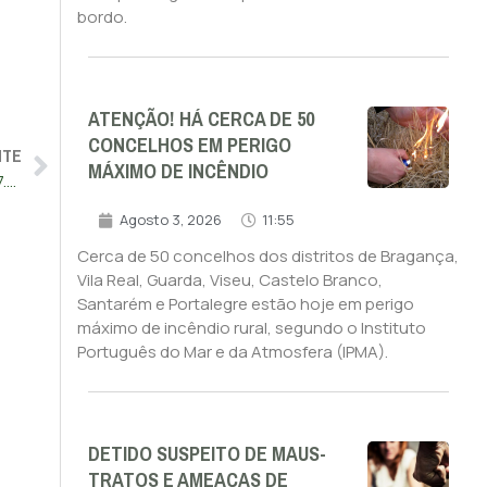
bordo.
ATENÇÃO! HÁ CERCA DE 50
CONCELHOS EM PERIGO
NTE
MÁXIMO DE INCÊNDIO
PJ trava entrada de droga em Portugal e apanha dupla com 7.500 doses de canábis
Agosto 3, 2026
11:55
Cerca de 50 concelhos dos distritos de Bragança,
Vila Real, Guarda, Viseu, Castelo Branco,
Santarém e Portalegre estão hoje em perigo
máximo de incêndio rural, segundo o Instituto
Português do Mar e da Atmosfera (IPMA).
DETIDO SUSPEITO DE MAUS-
TRATOS E AMEAÇAS DE