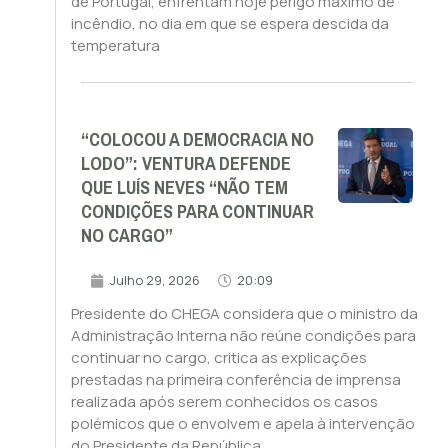
de Portugal, enfrentam hoje perigo máximo de
incêndio, no dia em que se espera descida da
temperatura
“COLOCOU A DEMOCRACIA NO
LODO”: VENTURA DEFENDE
QUE LUÍS NEVES “NÃO TEM
CONDIÇÕES PARA CONTINUAR
NO CARGO”
Julho 29, 2026
20:09
Presidente do CHEGA considera que o ministro da
Administração Interna não reúne condições para
continuar no cargo, critica as explicações
prestadas na primeira conferência de imprensa
realizada após serem conhecidos os casos
polémicos que o envolvem e apela à intervenção
do Presidente da República.