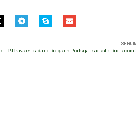
SEGUI
Agentes da PSP insultados, agredidos e ameaçados após rixa em Vila Franca de Xira