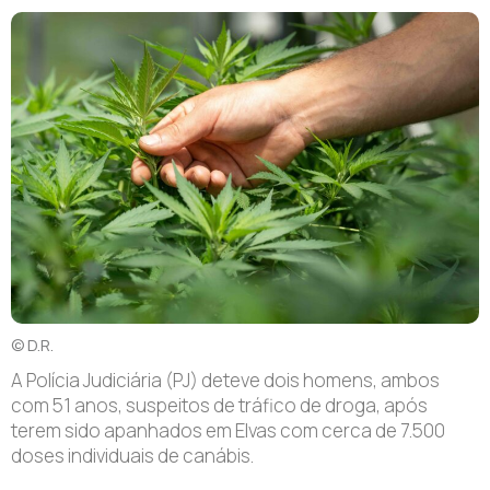
© D.R.
A Polícia Judiciária (PJ) deteve dois homens, ambos
com 51 anos, suspeitos de tráfico de droga, após
terem sido apanhados em Elvas com cerca de 7.500
doses individuais de canábis.