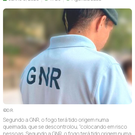
©D.R.
S
egundo a GNR, o fogo terá tido origem numa
queimada, que se descontrolou, “colocando em risco
pessoas,
S
egundo a GNR, o fogo terá tido origem numa