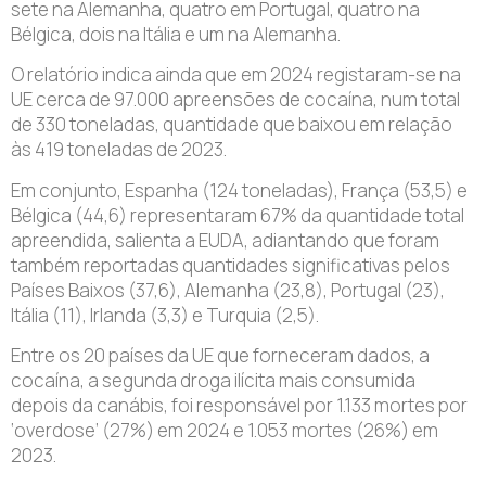
sete na Alemanha, quatro em Portugal, quatro na
Bélgica, dois na Itália e um na Alemanha.
O relatório indica ainda que em 2024 registaram-se na
UE cerca de 97.000 apreensões de cocaína, num total
de 330 toneladas, quantidade que baixou em relação
às 419 toneladas de 2023.
Em conjunto, Espanha (124 toneladas), França (53,5) e
Bélgica (44,6) representaram 67% da quantidade total
apreendida, salienta a EUDA, adiantando que foram
também reportadas quantidades significativas pelos
Países Baixos (37,6), Alemanha (23,8), Portugal (23),
Itália (11), Irlanda (3,3) e Turquia (2,5).
Entre os 20 países da UE que forneceram dados, a
cocaína, a segunda droga ilícita mais consumida
depois da canábis, foi responsável por 1.133 mortes por
‘overdose’ (27%) em 2024 e 1.053 mortes (26%) em
2023.