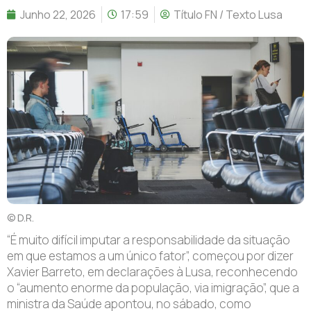
Junho 22, 2026
17:59
Título FN / Texto Lusa
© D.R.
“É muito difícil imputar a responsabilidade da situação
em que estamos a um único fator”, começou por dizer
Xavier Barreto, em declarações à Lusa, reconhecendo
o “aumento enorme da população, via imigração”, que a
ministra da Saúde apontou, no sábado, como