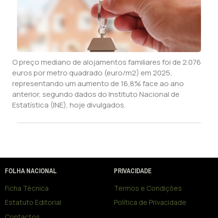
O preço mediano de alojamentos familiares foi de 2.076
euros por metro quadrado (euro/m2) em 2025,
representando um aumento de 16,8% face ao ano
anterior, segundo dados do Instituto Nacional de
Estatística (INE), hoje divulgados.
FOLHA NACIONAL
PRIVACIDADE
Ficha Técnica
Termos e Condições
Estatuto Editorial
Política de Privacidade
Contactos