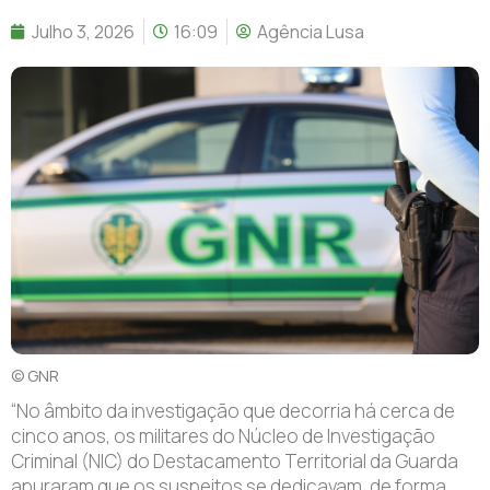
Julho 3, 2026
16:09
Agência Lusa
© GNR
“N
o âmbito da investigação que decorria há cerca de
cinco anos, os militares do Núcleo de Investigação
Criminal (NIC) do Destacamento Territorial da Guarda
apuraram que os suspeitos se dedicavam, de forma