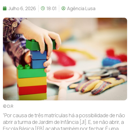
Julho 6, 2026
18:01
Agência Lusa
© D.R
“P
or causa de três matrículas há a possibilidade de não
abrir a turma de Jardim de Infância [JI]. E, se não abrir, a
Escola Básica [EB] acaba também por fechar. É uma