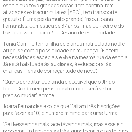
escola que teve grandes obras, tem cantina, tem
atividades extracurriculares [AEC], tem transporte
gratuito. É uma perda muito grande”, frisou Joana
Fernandes, doméstica de 37 anos, mãe do Pedro e do
Luís, que vão iniciar o 3.º e 4.º ano de escolaridade.
Tânia Carrilho tem a filha de 5 anos matriculada no JI e
aflige-se com a possibilidade de mudança: “Ela tem
necessidades especiais e vive na mesma rua da escola.
Já está habituada às auxiliares, à educadora, às
crianças. Teria de começar tudo de novo”.
“Quero acreditar que ainda é possível que o JI não
feche. Ainda nem pensei muito como será se for
preciso mudar”, admite.
Joana Fernandes explica que “faltam três inscrições
para fazer as 10”, o número mínimo para uma turma.
“Se tivéssemos mais, aceitávamos mais, mas esse é o
problema. Faltam-nos as três, quanto mais o resto, não