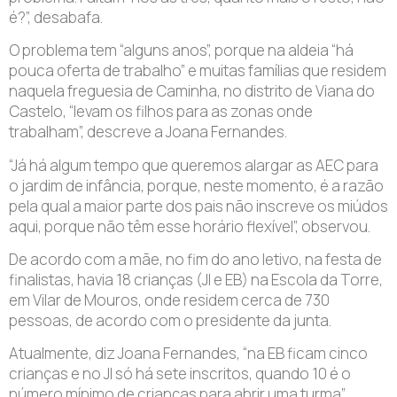
é?”, desabafa.
O problema tem “alguns anos”, porque na aldeia “há
pouca oferta de trabalho” e muitas famílias que residem
naquela freguesia de Caminha, no distrito de Viana do
Castelo, “levam os filhos para as zonas onde
trabalham”, descreve a Joana Fernandes.
“Já há algum tempo que queremos alargar as AEC para
o jardim de infância, porque, neste momento, é a razão
pela qual a maior parte dos pais não inscreve os miúdos
aqui, porque não têm esse horário flexível”, observou.
De acordo com a mãe, no fim do ano letivo, na festa de
finalistas, havia 18 crianças (JI e EB) na Escola da Torre,
em Vilar de Mouros, onde residem cerca de 730
pessoas, de acordo com o presidente da junta.
Atualmente, diz Joana Fernandes, “na EB ficam cinco
crianças e no JI só há sete inscritos, quando 10 é o
número mínimo de crianças para abrir uma turma”.