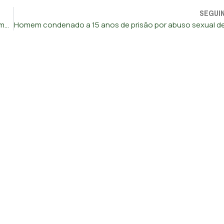
SEGUI
Operação encerra restaurante e apreende 163 quilos de alimentos em Sintra