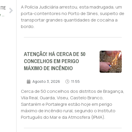
NTE
A Polícia Judiciária arrestou, esta madrugada, um
porta-contentores no Porto de Sines, suspeito de
Homem condenado a 15 anos de prisão por abuso sexual de menores na Madeira
transportar grandes quantidades de cocaína a
bordo.
ATENÇÃO! HÁ CERCA DE 50
CONCELHOS EM PERIGO
MÁXIMO DE INCÊNDIO
Agosto 3, 2026
11:55
Cerca de 50 concelhos dos distritos de Bragança,
Vila Real, Guarda, Viseu, Castelo Branco,
Santarém e Portalegre estão hoje em perigo
máximo de incêndio rural, segundo o Instituto
Português do Mar e da Atmosfera (IPMA).