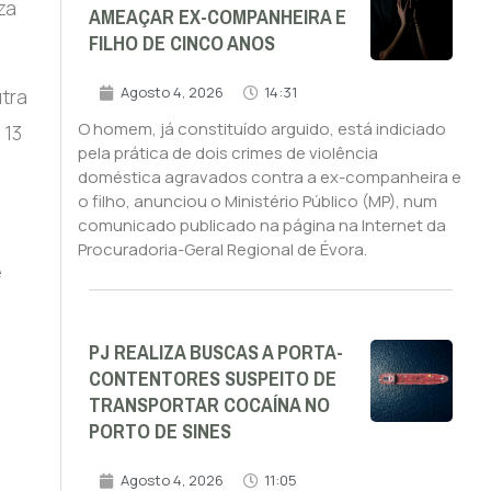
za
AMEAÇAR EX-COMPANHEIRA E
FILHO DE CINCO ANOS
Agosto 4, 2026
14:31
tra
O homem, já constituído arguido, está indiciado
 13
pela prática de dois crimes de violência
doméstica agravados contra a ex-companheira e
o filho, anunciou o Ministério Público (MP), num
comunicado publicado na página na Internet da
Procuradoria-Geral Regional de Évora.
e
PJ REALIZA BUSCAS A PORTA-
CONTENTORES SUSPEITO DE
TRANSPORTAR COCAÍNA NO
PORTO DE SINES
Agosto 4, 2026
11:05