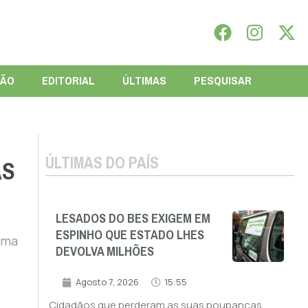
IÃO
EDITORIAL
ÚLTIMAS
PESQUISAR
ÚLTIMAS DO PAÍS
AS
LESADOS DO BES EXIGEM EM
ESPINHO QUE ESTADO LHES
uma
DEVOLVA MILHÕES
Agosto 7, 2026
15:55
Cidadãos que perderam as suas poupanças