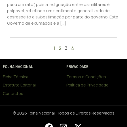
pariu um rato”, pois a indignação entre os militares é
palpável, refletindo um sentimento generalizado de
desrespeito e subestimação por parte do governo. Este
Governo de exumados e a […]
1
2
3
4
FOLHA NACIONAL
PRIVACIDADE
Ficha Técnica
Termos e Condições
Estatuto Editorial
Política de Privacidade
Contactos
© 2026 Folha Nacional, Todos os Direitos Reservados