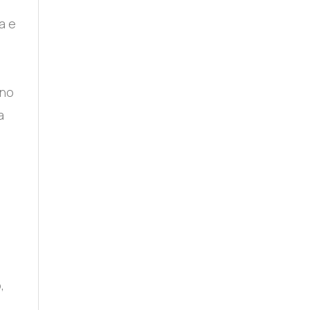
a e
 no
a
,