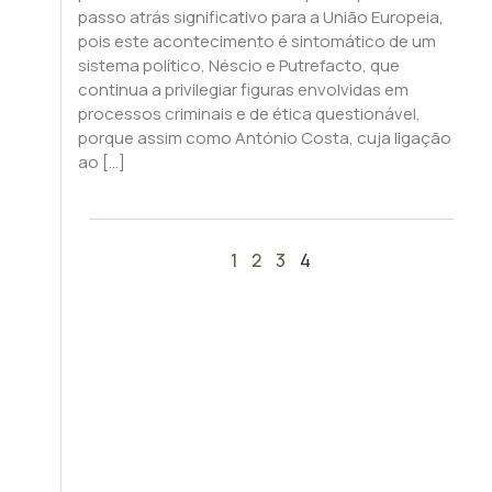
passo atrás significativo para a União Europeia,
pois este acontecimento é sintomático de um
sistema político, Néscio e Putrefacto, que
continua a privilegiar figuras envolvidas em
processos criminais e de ética questionável,
porque assim como António Costa, cuja ligação
ao […]
1
2
3
4