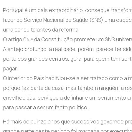
Portugal é um país extraordinário, consegue transfor
fazer do Serviço Nacional de Saúde (SNS) uma espécie
uma consulta antes da reforma.
O artigo 64.º da Constituição promete um SNS univers
Alentejo profundo, a realidade, porém, parece ter si
perto dos grandes centros, geral para quem tem sort
pagar.
O interior do País habituou-se a ser tratado como a m
porque faz parte da casa, mas também ninguém a rest
envelhecidas, serviços a definhar e um sentimento 
para passar a ser um facto político.
Há mais de quinze anos que sucessivos governos pro
grande parte deste período foi marcada por executiv