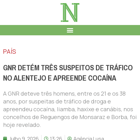
PAÍS
GNR DETÉM TRÊS SUSPEITOS DE TRÁFICO
NO ALENTEJO E APREENDE COCAÍNA
A GNR deteve três homens, entre os 21 e os 38
anos, por suspeitas de tráfico de droga e
apreendeu cocaína, liamba, haxixe e canábis, nos
concelhos de Reguengos de Monsaraz e Borba, foi
hoje revelado.
Julho 9, 2026
13:26
Agência Lusa