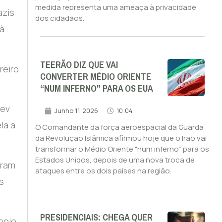
medida representa uma ameaça à privacidade
azis
dos cidadãos.
 à
TEERÃO DIZ QUE VAI
reiro
CONVERTER MÉDIO ORIENTE
“NUM INFERNO” PARA OS EUA
iev
Junho 11, 2026
10:04
la a
O Comandante da força aeroespacial da Guarda
da Revolução Islâmica afirmou hoje que o Irão vai
transformar o Médio Oriente "num inferno” para os
Estados Unidos, depois de uma nova troca de
eram
ataques entre os dois países na região.
s
PRESIDENCIAIS: CHEGA QUER
apoio