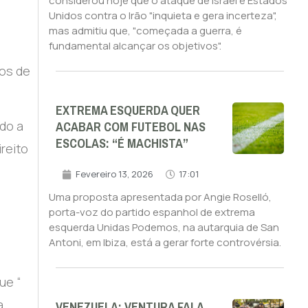
considerou hoje que o ataque de Israel e Estados
Unidos contra o Irão "inquieta e gera incerteza",
mas admitiu que, "começada a guerra, é
fundamental alcançar os objetivos".
nos de
EXTREMA ESQUERDA QUER
ACABAR COM FUTEBOL NAS
do a
ESCOLAS: “É MACHISTA”
reito
Fevereiro 13, 2026
17:01
Uma proposta apresentada por Angie Roselló,
porta-voz do partido espanhol de extrema
esquerda Unidas Podemos, na autarquia de San
Antoni, em Ibiza, está a gerar forte controvérsia.
ue “
VENEZUELA: VENTURA FALA
a