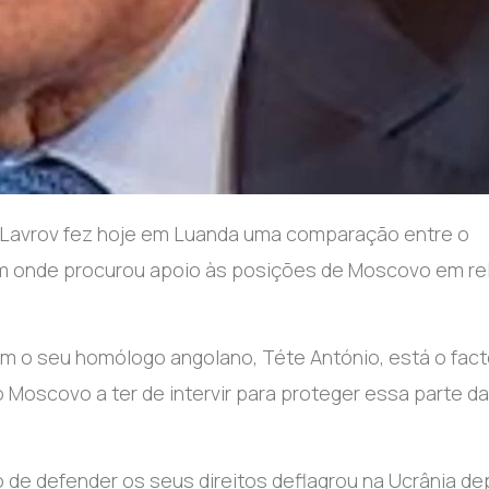
i Lavrov fez hoje em Luanda uma comparação entre o
gem onde procurou apoio às posições de Moscovo em re
om o seu homólogo angolano, Téte António, está o fact
o Moscovo a ter de intervir para proteger essa parte da
de defender os seus direitos deflagrou na Ucrânia de