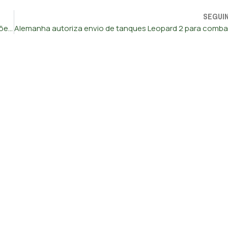
SEGUI
Vice-ministro da Defesa da Ucrânia demite-se após alegações de corrupção