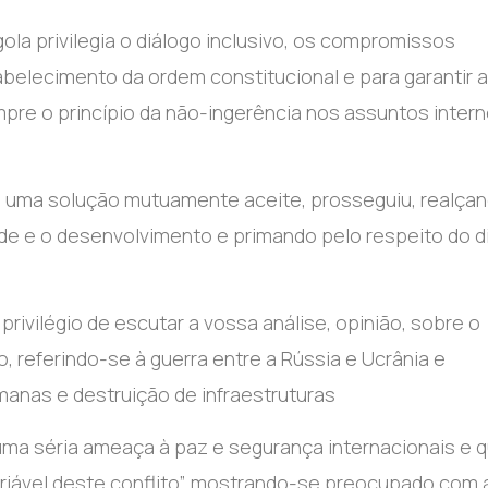
ola privilegia o diálogo inclusivo, os compromissos
abelecimento da ordem constitucional e para garantir a
mpre o princípio da não-ingerência nos assuntos inter
e uma solução mutuamente aceite, prosseguiu, realçan
ade e o desenvolvimento e primando pelo respeito do di
rivilégio de escutar a vossa análise, opinião, sobre o
o, referindo-se à guerra entre a Rússia e Ucrânia e
anas e destruição de infraestruturas
uma séria ameaça à paz e segurança internacionais e q
riável deste conflito”, mostrando-se preocupado com 