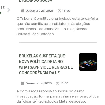
E RICARDO SOUSA
NTE
Dezembro 23, 2025
13:40
Alemanha autoriza envio de tanques Leopard 2 para combater russos
O Tribunal Constitucional indicou esta terça-feira
que não admitiu as candidaturas às eleições
presidenciais de Joana Amaral Dias, Ricardo
Sousa e José Cardoso.
BRUXELAS SUSPEITA QUE
NOVA POLÍTICA DE IA NO
WHATSAPP VIOLE REGRAS DE
CONCORRÊNCIA DA UE
Dezembro 4, 2025
13:00
A Comissão Europeia anunciou hoje uma
investigação formal para avaliar se a nova política
da `gigante` tecnológica Meta, de acesso