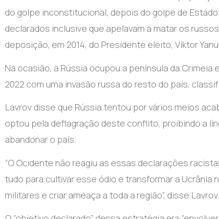
do golpe inconstitucional, depois do golpe de Estado
declarados inclusive que apelavam a matar os russos,
deposição, em 2014, do Presidente eleito, Viktor Yan
Na ocasião, a Rússia ocupou a península da Crimeia e
2022 com uma invasão russa do resto do país, class
Lavrov disse que Rússia tentou por vários meios aca
optou pela deflagração deste conflito, proibindo a lí
abandonar o país.
“O Ocidente não reagiu as essas declarações racistas 
tudo para cultivar esse ódio e transformar a Ucrânia
militares e criar ameaça a toda a região”, disse Lavrov
O “objetivo declarado” dessa estratégia era “envolver 