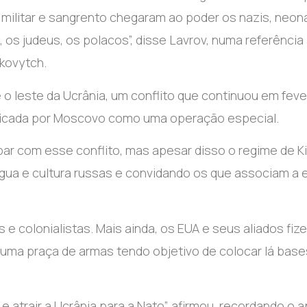
 militar e sangrento chegaram ao poder os nazis, neon
 os judeus, os polacos”, disse Lavrov, numa referência
ukovytch.
 o leste da Ucrânia, um conflito que continuou em feve
ificada por Moscovo como uma operação especial.
bar com esse conflito, mas apesar disso o regime de K
ngua e cultura russas e convidando os que associam a e
e colonialistas. Mais ainda, os EUA e seus aliados fiz
 numa praça de armas tendo objetivo de colocar lá base
.
e atrair a Ucrânia para a Nato”, afirmou, recordando o 