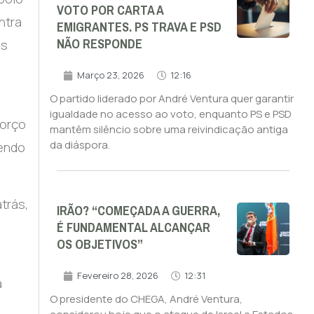
VOTO POR CARTA A
ntra
EMIGRANTES. PS TRAVA E PSD
NÃO RESPONDE
os
Março 23, 2026
12:16
O partido liderado por André Ventura quer garantir
igualdade no acesso ao voto, enquanto PS e PSD
forço
mantêm silêncio sobre uma reivindicação antiga
da diáspora.
zendo
trás,
IRÃO? “COMEÇADA A GUERRA,
É FUNDAMENTAL ALCANÇAR
OS OBJETIVOS”
Fevereiro 28, 2026
12:31
a
O presidente do CHEGA, André Ventura,