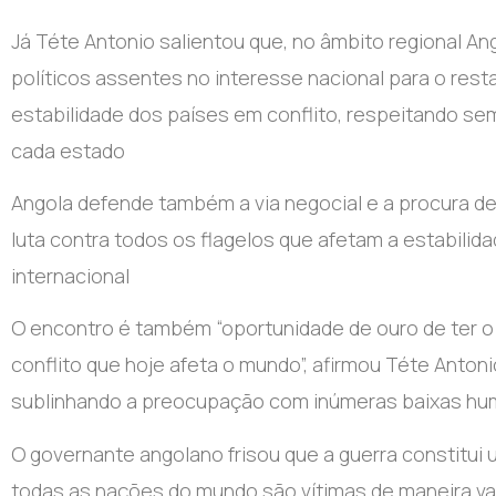
Já Téte Antonio salientou que, no âmbito regional Ang
políticos assentes no interesse nacional para o rest
estabilidade dos países em conflito, respeitando se
cada estado
Angola defende também a via negocial e a procura d
luta contra todos os flagelos que afetam a estabilid
internacional
O encontro é também “oportunidade de ouro de ter o p
conflito que hoje afeta o mundo”, afirmou Téte Antoni
sublinhando a preocupação com inúmeras baixas hum
O governante angolano frisou que a guerra constitui 
todas as nações do mundo são vítimas de maneira va