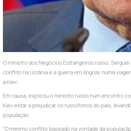
O ministro dos Negócios Estrangeiros russo, Sergue
conflito na Ucrânia e a guerra em Angola, numa via
a Kiev.
Em causa, explicou o ministro russo num encontro c
Kiev estar a prejudicar os russófonos do país, levand
população.
“O mesmo conflito baseado na vontade da população 