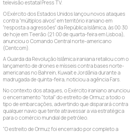
televisão estatal Press TV.
O Exército dos Estados Unidos lançou novos ataques
contra “múltiplos alvos” em território iraniano em
“resposta a agressões” da República Islâmica, às 00:30
de hoje em Teerão (21:00 de quarta-feira em Lisboa),
anunciou o Comando Central norte-americano
(Centcom).
A Guarda da Revolução Islâmica iraniana retaliou com o
lançamento de drones e mísseis contra bases norte-
americanas no Bahrein, Kuwait e Jordânia durante a
madrugada de quinta-feira, noticiou a agência Fars.
No contexto dos ataques, o Exército iraniano anunciou
o encerramento “total” do estreito de Ormuz a todo o
tipo de embarcações, advertindo que disparará contra
qualquer navio que tente atravessar a via estratégica
para o comércio mundial de petróleo.
“O estreito de Ormuz foi encerrado por completo a