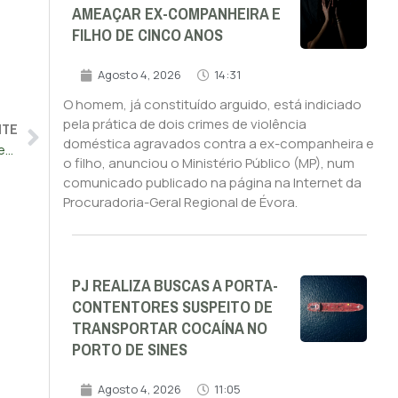
AMEAÇAR EX-COMPANHEIRA E
FILHO DE CINCO ANOS
Agosto 4, 2026
14:31
O homem, já constituído arguido, está indiciado
pela prática de dois crimes de violência
NTE
doméstica agravados contra a ex-companheira e
Docentes arrancam hoje em caravana pela EN2 para exigir recuperação do tempo de serviço
o filho, anunciou o Ministério Público (MP), num
comunicado publicado na página na Internet da
Procuradoria-Geral Regional de Évora.
PJ REALIZA BUSCAS A PORTA-
CONTENTORES SUSPEITO DE
TRANSPORTAR COCAÍNA NO
PORTO DE SINES
Agosto 4, 2026
11:05