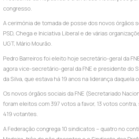
congresso.
A cerimónia de tomada de posse dos novos órgãos s
PSD, Chega e Iniciativa Liberal e de várias organizaçõ
UGT, Mário Mourão.
Pedro Barreiros foi eleito hoje secretário-geral da F
agora vice-secretário-geral da FNE e presidente do 
da Silva, que estava há 19 anos na liderança daquela o
Os novos órgãos sociais da FNE (Secretariado Nacio
foram eleitos com 397 votos a favor, 13 votos contra
419 votantes.
A Federação congrega 10 sindicatos – quatro no cont
Madeira, três de não docentes e o Sindicato dos Pr