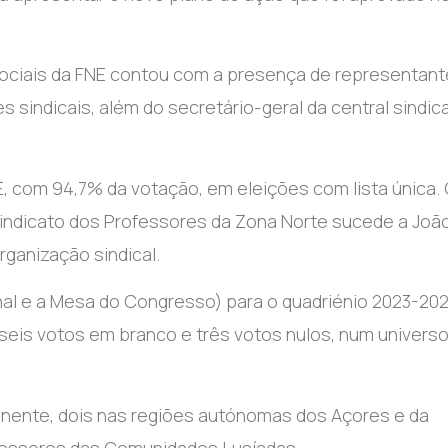
ociais da FNE contou com a presença de representant
es sindicais, além do secretário-geral da central sindica
NE, com 94,7% da votação, em eleições com lista única. 
Sindicato dos Professores da Zona Norte sucede a Joã
rganização sindical.
nal e a Mesa do Congresso) para o quadriénio 2023-20
, seis votos em branco e três votos nulos, num univers
inente, dois nas regiões autónomas dos Açores e da
ofessores das Comunidades Lusíadas.