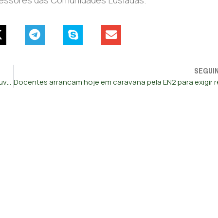
SEGUI
Seis distritos do continente sob aviso amarelo devido à chuva e trovoada