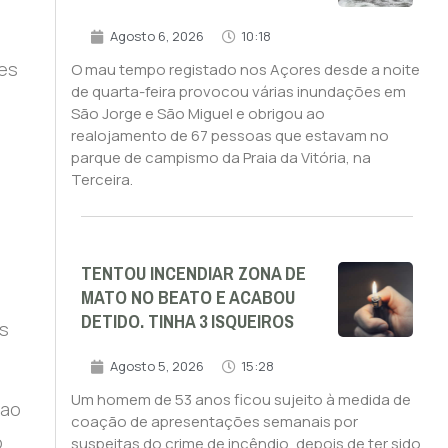
Agosto 6, 2026
10:18
res
O mau tempo registado nos Açores desde a noite
de quarta-feira provocou várias inundações em
São Jorge e São Miguel e obrigou ao
realojamento de 67 pessoas que estavam no
parque de campismo da Praia da Vitória, na
Terceira.
TENTOU INCENDIAR ZONA DE
MATO NO BEATO E ACABOU
DETIDO. TINHA 3 ISQUEIROS
os
Agosto 5, 2026
15:28
Um homem de 53 anos ficou sujeito à medida de
 ao
coação de apresentações semanais por
o
suspeitas do crime de incêndio, depois de ter sido