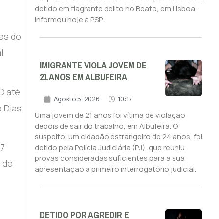
detido em flagrante delito no Beato, em Lisboa,
informou hoje a PSP.
es do
l
IMIGRANTE VIOLA JOVEM DE
21 ANOS EM ALBUFEIRA
O até
Agosto 5, 2026
10:17
o Dias
Uma jovem de 21 anos foi vítima de violação
depois de sair do trabalho, em Albufeira. O
suspeito, um cidadão estrangeiro de 24 anos, foi
27
detido pela Polícia Judiciária (PJ), que reuniu
provas consideradas suficientes para a sua
o de
apresentação a primeiro interrogatório judicial.
DETIDO POR AGREDIR E