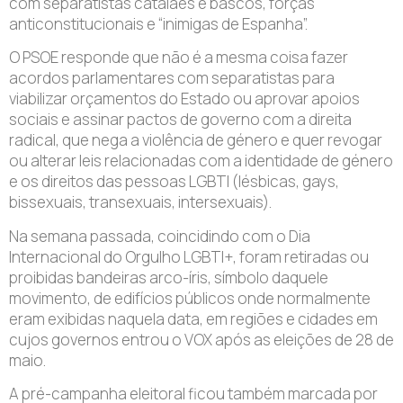
com separatistas catalães e bascos, forças
anticonstitucionais e “inimigas de Espanha”.
O PSOE responde que não é a mesma coisa fazer
acordos parlamentares com separatistas para
viabilizar orçamentos do Estado ou aprovar apoios
sociais e assinar pactos de governo com a direita
radical, que nega a violência de género e quer revogar
ou alterar leis relacionadas com a identidade de género
e os direitos das pessoas LGBTI (lésbicas, gays,
bissexuais, transexuais, intersexuais).
Na semana passada, coincidindo com o Dia
Internacional do Orgulho LGBTI+, foram retiradas ou
proibidas bandeiras arco-íris, símbolo daquele
movimento, de edifícios públicos onde normalmente
eram exibidas naquela data, em regiões e cidades em
cujos governos entrou o VOX após as eleições de 28 de
maio.
A pré-campanha eleitoral ficou também marcada por