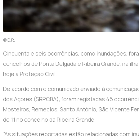
© D.R.
Cinquenta e seis ocorrências, como inundações, fora
concelhos de Ponta Delgada e Ribeira Grande, na ilha
hoje a Proteção Civil.
De acordo com o comunicado enviado à comunicação s
dos Açores (SRPCBA), foram registadas 45 ocorrência
Mosteiros, Remédios, Santo António, São Vicente Ferr
de 11 no concelho da Ribeira Grande.
“As situações reportadas estão relacionadas com in