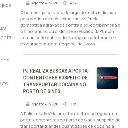
Agosto 4, 2026
14:31
ojada
O homem, já constituído arguido, está indiciado
pela prática de dois crimes de violência
doméstica agravados contra a ex-companheira e
ais
o filho, anunciou o Ministério Público (MP), num
Ponta
comunicado publicado na página na Internet da
Procuradoria-Geral Regional de Évora.
 dos
PJ REALIZA BUSCAS A PORTA-
CONTENTORES SUSPEITO DE
tuto
TRANSPORTAR COCAÍNA NO
PORTO DE SINES
Agosto 4, 2026
11:05
A Polícia Judiciária arrestou, esta madrugada, um
porta-contentores no Porto de Sines, suspeito de
transportar grandes quantidades de cocaína a