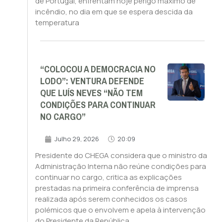
de Portugal, enfrentam hoje perigo máximo de
incêndio, no dia em que se espera descida da
temperatura
“COLOCOU A DEMOCRACIA NO
LODO”: VENTURA DEFENDE
QUE LUÍS NEVES “NÃO TEM
CONDIÇÕES PARA CONTINUAR
NO CARGO”
Julho 29, 2026
20:09
Presidente do CHEGA considera que o ministro da
Administração Interna não reúne condições para
continuar no cargo, critica as explicações
prestadas na primeira conferência de imprensa
realizada após serem conhecidos os casos
polémicos que o envolvem e apela à intervenção
do Presidente da República.