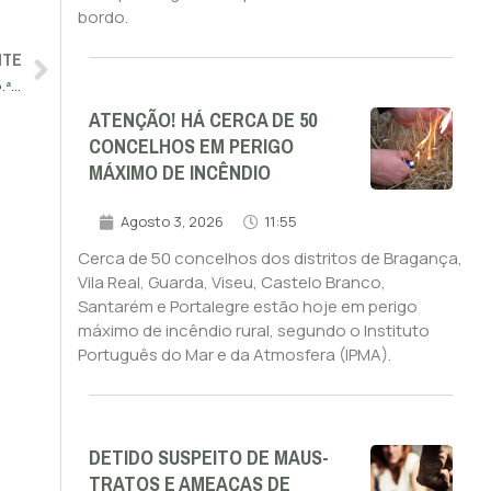
bordo.
NTE
Sete distritos do continente sob aviso vermelho entre 3.ª e 5.ª feira devido ao calor
ATENÇÃO! HÁ CERCA DE 50
CONCELHOS EM PERIGO
MÁXIMO DE INCÊNDIO
Agosto 3, 2026
11:55
Cerca de 50 concelhos dos distritos de Bragança,
Vila Real, Guarda, Viseu, Castelo Branco,
Santarém e Portalegre estão hoje em perigo
máximo de incêndio rural, segundo o Instituto
Português do Mar e da Atmosfera (IPMA).
DETIDO SUSPEITO DE MAUS-
TRATOS E AMEAÇAS DE