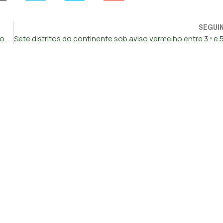
SEGUI
Prisão preventiva para suspeito de incêndios na Serra do Montejunto