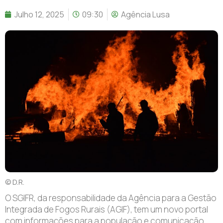
Julho 12, 2025
09:30
Agência Lusa
© D.R.
O SGIFR, da responsabilidade da Agência para a Gestão
Integrada de Fogos Rurais (AGIF), tem um novo portal
com informações para a população e comunicação