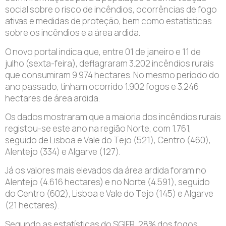
social sobre o risco de incêndios, ocorrências de fogo
ativas e medidas de proteção, bem como estatísticas
sobre os incêndios e a área ardida.
O novo portal indica que, entre 01 de janeiro e 11 de
julho (sexta-feira), deflagraram 3.202 incêndios rurais
que consumiram 9.974 hectares. No mesmo período do
ano passado, tinham ocorrido 1.902 fogos e 3.246
hectares de área ardida.
Os dados mostraram que a maioria dos incêndios rurais
registou-se este ano na região Norte, com 1.761,
seguido de Lisboa e Vale do Tejo (521), Centro (460),
Alentejo (334) e Algarve (127).
Já os valores mais elevados da área ardida foram no
Alentejo (4.616 hectares) e no Norte (4.591), seguido
do Centro (602), Lisboa e Vale do Tejo (145) e Algarve
(21 hectares).
Segundo as estatísticas do SGIFR, 28% dos fogos