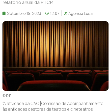
relatório anual da RTCP.
Setembro 19, 2023
12:07
Agência Lusa
© D.R
“A
atividade da CAC [Comissão de Acompanhamento
às entidades gestoras de teatros e cineteatros