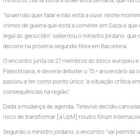
ministros, numa visita a Israel esta semana, que viu 
“Israel não quer falar e não está a ouvir, neste mome
crimes de guerra que está a cometer em Gaza e que 
legal do genocídio”, salientou o ministro jordano, que
decorre na próxima segunda-feira em Barcelona.
O encontro junta os 27 membros do bloco europeu e 1
Palestiniana, e deveria debater o 15.º aniversário da
passou a ter como ponto único “a situação crítica e
consequências na região”.
Dada a mudança de agenda, Telavive decidiu cancelar 
risco de transformar [a UpM] noutro fórum internacion
Segundo o ministro jordano, o encontro “vai permitir 