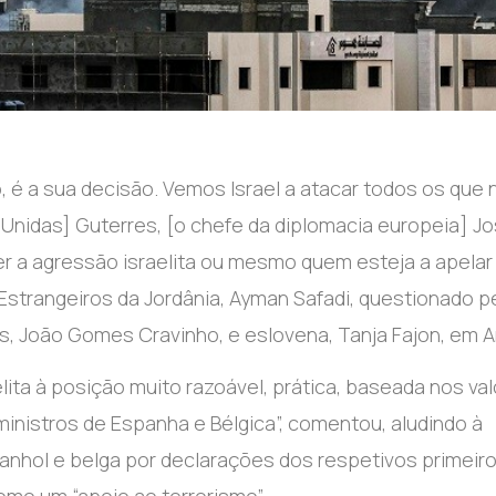
o, é a sua decisão. Vemos Israel a atacar todos os que 
Unidas] Guterres, [o chefe da diplomacia europeia] J
er a agressão israelita ou mesmo quem esteja a apelar
Estrangeiros da Jordânia, Ayman Safadi, questionado p
 João Gomes Cravinho, e eslovena, Tanja Fajon, em 
ita à posição muito razoável, prática, baseada nos va
ministros de Espanha e Bélgica”, comentou, aludindo à
nhol e belga por declarações dos respetivos primeir