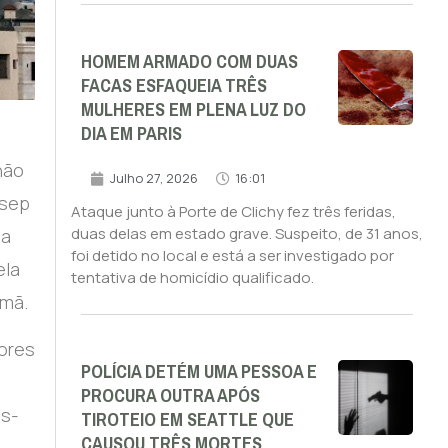
HOMEM ARMADO COM DUAS
FACAS ESFAQUEIA TRÊS
MULHERES EM PLENA LUZ DO
DIA EM PARIS
não
Julho 27, 2026
16:01
osep
Ataque junto à Porte de Clichy fez três feridas,
duas delas em estado grave. Suspeito, de 31 anos,
 a
foi detido no local e está a ser investigado por
ela
tentativa de homicídio qualificado.
Amã.
lores
POLÍCIA DETÉM UMA PESSOA E
PROCURA OUTRA APÓS
os-
TIROTEIO EM SEATTLE QUE
CAUSOU TRÊS MORTES