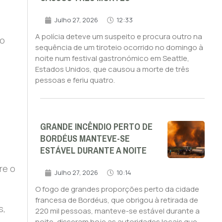
Julho 27, 2026
12:33
A polícia deteve um suspeito e procura outro na
ão
sequência de um tiroteio ocorrido no domingo à
noite num festival gastronómico em Seattle,
Estados Unidos, que causou a morte de três
pessoas e feriu quatro.
GRANDE INCÊNDIO PERTO DE
BORDÉUS MANTEVE-SE
ESTÁVEL DURANTE A NOITE
re o
Julho 27, 2026
10:14
O fogo de grandes proporções perto da cidade
francesa de Bordéus, que obrigou à retirada de
s,
220 mil pessoas, manteve-se estável durante a
noite, disseram hoje as autoridades locais que