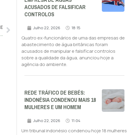
EMPRESA DE ÁGUAS
ACUSADOS DE FALSIFICAR
CONTROLOS
TE
Julho 22, 2026
18:15
Israel liberta 39 prisioneiros palestinianos em segundo dia de trégua
Quatro ex-funcionários de uma das empresas de
abastecimento de água britânicas foram
acusados de manipular e falsificar controlos
sobre a qualidade da água, anunciou hoje a
agência do ambiente.
REDE TRÁFICO DE BEBÉS:
INDONÉSIA CONDENOU MAIS 18
MULHERES E UM HOMEM
Julho 22, 2026
11:04
Um tribunal indonésio condenou hoje 18 mulheres