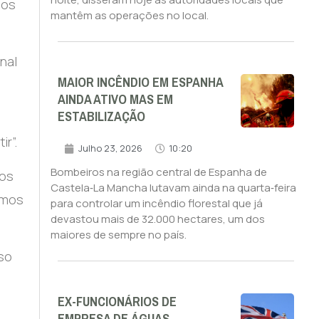
nos
mantêm as operações no local.
nal
MAIOR INCÊNDIO EM ESPANHA
AINDA ATIVO MAS EM
ESTABILIZAÇÃO
r”.
Julho 23, 2026
10:20
Bombeiros na região central de Espanha de
 os
Castela‑La Mancha lutavam ainda na quarta‑feira
rmos
para controlar um incêndio florestal que já
devastou mais de 32.000 hectares, um dos
maiores de sempre no país.
so
EX-FUNCIONÁRIOS DE