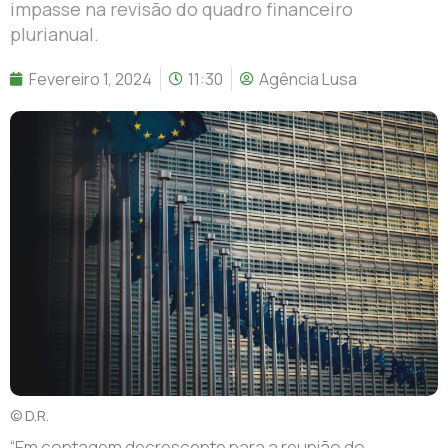
impasse na revisão do quadro financeiro
plurianual.
Fevereiro 1, 2024
11:30
Agência Lusa
© D.R.
“Em contagem decrescente para a reunião do