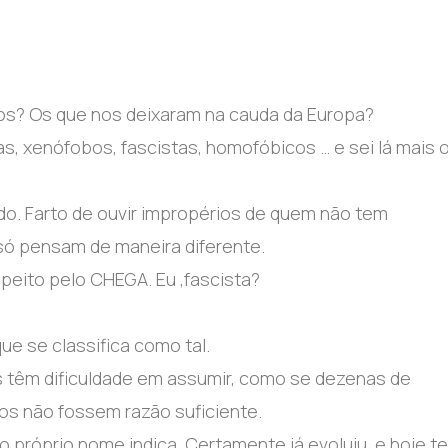
s? Os que nos deixaram na cauda da Europa?
s, xenófobos, fascistas, homofóbicos … e sei lá mais 
ido. Farto de ouvir impropérios de quem não tem
só pensam de maneira diferente.
eito pelo CHEGA. Eu ,fascista?
ue se classifica como tal.
 têm dificuldade em assumir, como se dezenas de
s não fossem razão suficiente.
 próprio nome indica. Certamente já evoluiu ,e hoje t