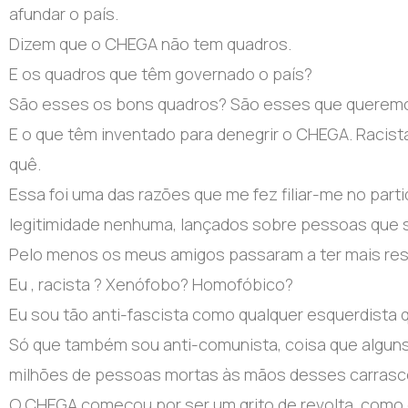
afundar o país.
Dizem que o CHEGA não tem quadros.
E os quadros que têm governado o país?
São esses os bons quadros? São esses que queremo
E o que têm inventado para denegrir o CHEGA. Racista
quê.
Essa foi uma das razões que me fez filiar-me no part
legitimidade nenhuma, lançados sobre pessoas que 
Pelo menos os meus amigos passaram a ter mais resp
Eu , racista ? Xenófobo? Homofóbico?
Eu sou tão anti-fascista como qualquer esquerdista q
Só que também sou anti-comunista, coisa que alguns
milhões de pessoas mortas às mãos desses carrasco
O CHEGA começou por ser um grito de revolta, como o