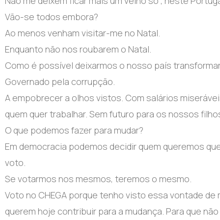
Não me deixem ficar mais um velho só , neste Portugal
Vão-se todos embora?
Ao menos venham visitar-me no Natal.
Enquanto não nos roubarem o Natal.
Como é possível deixarmos o nosso país transforma
Governado pela corrupção.
A empobrecer a olhos vistos. Com salários miseráveis
quem quer trabalhar. Sem futuro para os nossos filho
O que podemos fazer para mudar?
Em democracia podemos decidir quem queremos que es
voto.
Se votarmos nos mesmos, teremos o mesmo.
Voto no CHEGA porque tenho visto essa vontade de 
querem hoje contribuir para a mudança. Para que não 