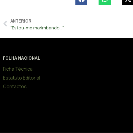
ANTERIOR
“Estou-me marimbando…”
FOLHA NACIONAL
Ficha Técnica
Estatuto Editorial
Contactos